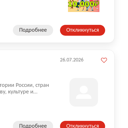
влена на всех
. Маркет и
альной доставке
пании более 18 000
Подробнее
Откликнуться
26.07.2026
тории России, стран
у, культуре и
Подробнее
Откликнуться