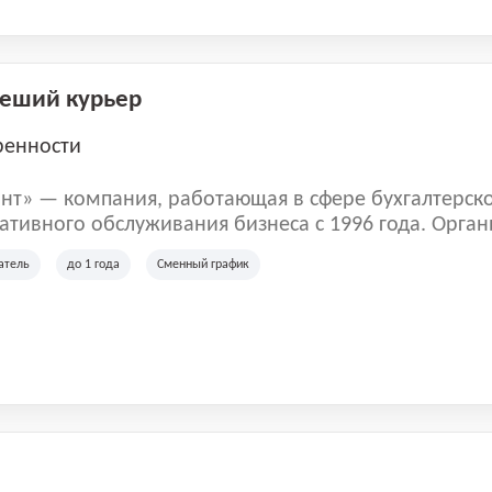
Пеший курьер
ренности
нт» — компания, работающая в сфере бухгалтерск
тивного обслуживания бизнеса с 1996 года. Орган
рована в Санкт-Петербурге и специализируется на 
атель
до 1 года
Сменный график
их лиц и коммерческих организаций.
м