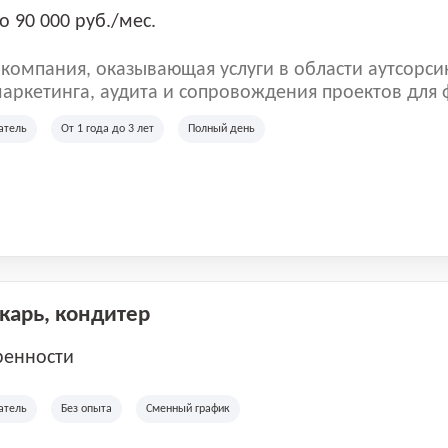
о 90 000 руб./мес.
омпания, оказывающая услуги в области аутсорси
аркетинга, аудита и сопровождения проектов для
ых клиентов. Мы работаем на рынке с 2001 года и
атель
От 1 года до 3 лет
Полный день
рии России, Казахстана и Беларуси, сотрудничая с
отраслей.
екарь, кондитер
ренности
атель
Без опыта
Сменный график