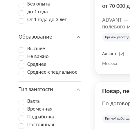
Без опыта
от 70 000 д
до 1 года
От 1 года до 3 лет
ADVANT — к
полевого м
региональн
Образование
Прямой работод
на террито
различных 
Высшее
Адвант
Не важно
Москва
Среднее
Среднее-специальное
Тип занятости
Повар, п
Вахта
По догово
Временная
Подработка
Прямой работод
Постоянная