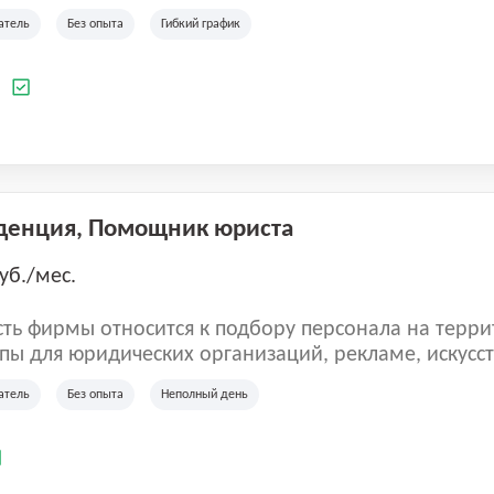
ладеет 5 розничными магазинами, а также предста
атель
Без опыта
Гибкий график
 маркетплейсах России (Wildberries, Ozon, Яндекс
аркет). «Старая ферма» специализируется на глоб
 всей территории России и за ее пределами. У ком
а
иальные бренды кормов и собственные СТМ.
денция, Помощник юриста
уб./мес.
ть фирмы относится к подбору персонала на терри
пы для юридических организаций, рекламе, искусств
иям, информационным технологиям, интернету.
атель
Без опыта
Неполный день