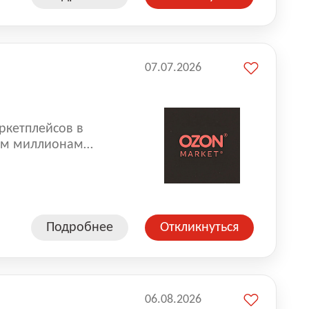
07.07.2026
ркетплейсов в
аем миллионам
одавцам — развивать
улыбкой 😊 Работая у
еской сети, где
а. Ozon
Подробнее
Откликнуться
ддержку
06.08.2026