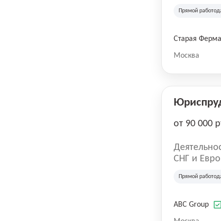
компания в
Прямой работод
крупнейших
СберМегаМ
товаров по
Старая Ферм
SKU, прем
Москва
Юриспру
от 90 000 р
Деятельнос
СНГ и Евро
развлечен
Прямой работод
ABC Group