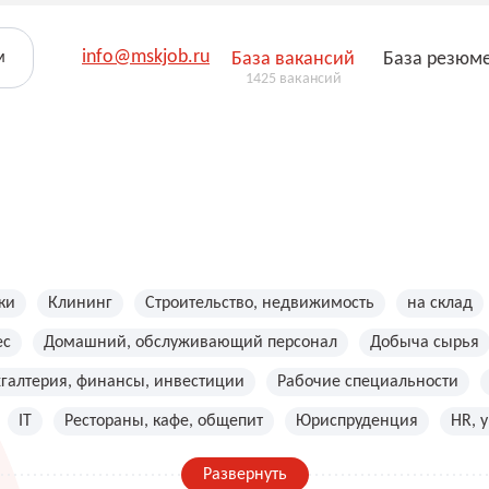
info@mskjob.ru
м
База вакансий
База резюм
1425 вакансий
ки
Клининг
Строительство, недвижимость
на склад
ес
Домашний, обслуживающий персонал
Добыча сырья
хгалтерия, финансы, инвестиции
Рабочие специальности
IT
Рестораны, кафе, общепит
Юриспруденция
HR, 
Развернуть