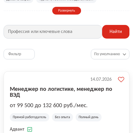
Сельское хозяйство
Дизайн, искусство, ивент
Развернуть
Бухгалтерия, финансы, инвестиции
Рабочие специальности
Фитнес, красота, спорт
Страхование
Найти
Медицина, фармацевтика
Маркетинг, PR, реклама
IT
Рестораны, кафе, общепит
Юриспруденция
HR, управление персоналом
Ритейл, продажи
Фильтр
Топ менеджмент, руководители
14.07.2026
Менеджер по логистике, менеджер по
ВЭД
от 99 500 до 132 600 руб./мес.
Прямой работодатель
Без опыта
Полный день
Адвант