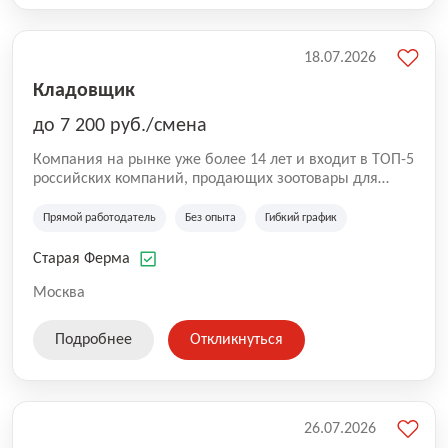
18.07.2026
Кладовщик
до 7 200 руб./смена
Компания на рынке уже более 14 лет и входит в ТОП-5
российских компаний, продающих зоотовары для
домашних животных. Помимо онлайн-магазина,
компания владеет 5 розничными магазинами, а также
Прямой работодатель
Без опыта
Гибкий график
представлена на всех крупнейших маркетплейсах
России (Wildberries, Ozon, Яндекс. Маркет и
Старая Ферма
СберМегаМаркет). «Старая ферма» специализируется
на глобальной доставке товаров по всей территории
Москва
России и за ее пределами. У компании более 18 000
SKU, премиальные бренды кормов и собственные
Подробнее
Откликнуться
СТМ.
26.07.2026