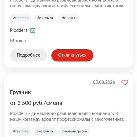
Plodders - динамично развивающаяся компания. В
нашу команду входят профессионалы с многолетним
опытом коммерческой и операционной деятельности
на рынке аутсорсинга, а накопленный опыт позволяют
Агентство
Без опыта
Не важно
нам быть уверенными в надлежащем качестве
оказываемых услуг.
Plodders
Москва
Подробнее
Откликнуться
05.08.2026
Грузчик
от 3 500 руб./смена
Plodders - динамично развивающаяся компания. В
нашу команду входят профессионалы с многолетним
опытом коммерческой и операционной деятельности
на рынке аутсорсинга, а накопленный опыт позволяют
Агентство
Без опыта
Сменный график