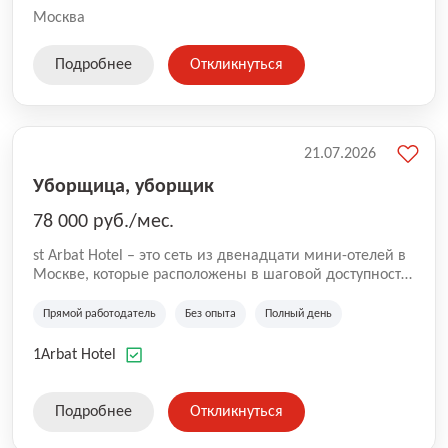
Москва
Подробнее
Откликнуться
21.07.2026
Уборщица, уборщик
78 000 руб./мес.
st Arbat Hotel – это сеть из двенадцати мини-отелей в
Москве, которые расположены в шаговой доступности
от метро Шоссе Энтузиастов, Авиамоторная,
Семеновская, Измайловская, Ботанический сад,
Прямой работодатель
Без опыта
Полный день
Чистые Пруды, Каширская, Таганская и
Академическая, Фрунзенская, Профсоюзная и
1Arbat Hotel
Тушинская. Все отели имеют рейтинг 8+ по оценкам
гостей booking.com
Подробнее
Откликнуться