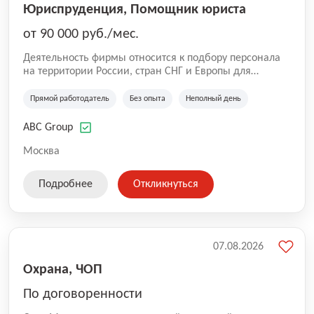
Юриспруденция, Помощник юриста
от 90 000 руб./мес.
Деятельность фирмы относится к подбору персонала
на территории России, стран СНГ и Европы для
юридических организаций, рекламе, искусству,
культуре и развлечениям, информационным
Прямой работодатель
Без опыта
Неполный день
технологиям, интернету.
ABC Group
Москва
Подробнее
Откликнуться
07.08.2026
Охрана, ЧОП
По договоренности