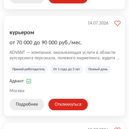
14.07.2026
курьером
от 70 000 до 90 000 руб./мес.
ADVANT — компания, оказывающая услуги в области
аутсорсинга персонала, полевого маркетинга, аудита и
сопровождения проектов для федеральных и
региональных клиентов. Мы работаем на рынке с
Прямой работодатель
От 1 года до 3 лет
Полный день
2001 года и реализуем проекты на территории России,
Казахстана и Беларуси, сотрудничая с компаниями из
Адвант
различных отраслей.
Москва
Подробнее
Откликнуться