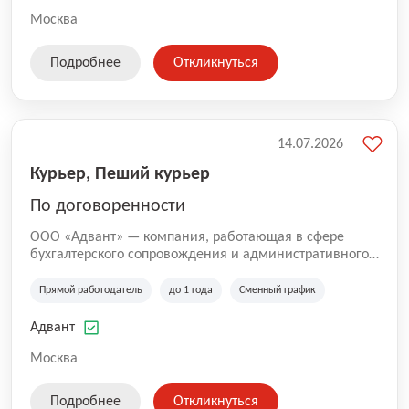
Москва
Подробнее
Откликнуться
14.07.2026
Курьер, Пеший курьер
По договоренности
ООО «Адвант» — компания, работающая в сфере
бухгалтерского сопровождения и административного
обслуживания бизнеса с 1996 года. Организация
зарегистрирована в Санкт-Петербурге и
Прямой работодатель
до 1 года
Сменный график
специализируется на оказании услуг для юридических
лиц и коммерческих организаций.
Адвант
Москва
Подробнее
Откликнуться