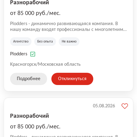
Разнорабочий
от 85 000 руб./мес.
Plodders - динамично развивающаяся компания. В
нашу команду входят профессионалы с многолетним
опытом коммерческой и операционной деятельности
на рынке аутсорсинга, а накопленный опыт позволяют
Агентство
Без опыта
Не важно
нам быть уверенными в надлежащем качестве
оказываемых услуг.
Plodders
Красногорск/Московская область
Подробнее
Откликнуться
05.08.2026
Разнорабочий
от 85 000 руб./мес.