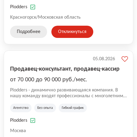
нам быть уверенными в надлежащем качестве
оказываемых услуг.
Plodders
Красногорск/Московская область
Подробнее
Откликнуться
05.08.2026
Продавец-консультант, продавец-кассир
от 70 000 до 90 000 руб./мес.
Plodders - динамично развивающаяся компания. В
нашу команду входят профессионалы с многолетним
опытом коммерческой и операционной деятельности
на рынке аутсорсинга, а накопленный опыт позволяют
Агентство
Без опыта
Гибкий график
нам быть уверенными в надлежащем качестве
оказываемых услуг.
Plodders
Москва