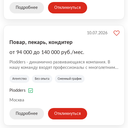
Подробнее
Откликнуться
10.07.2026
Повар, пекарь, кондитер
от 94 000 до 140 000 руб./мес.
Plodders - динамично развивающаяся компания. В
нашу команду входят профессионалы с многолетним
опытом коммерческой и операционной деятельности
на рынке аутсорсинга, а накопленный опыт позволяют
Агентство
Без опыта
Сменный график
нам быть уверенными в надлежащем качестве
оказываемых услуг.
Plodders
Москва
Подробнее
Откликнуться