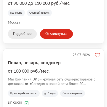
от 90 000 до 110 000 руб./мес.
Без опыта
Сменный график
Москва
Подробнее
Откликнуться
25.07.2026
Повар, пекарь, кондитер
от 100 000 руб./мес.
Mы Компaния UP S - крупная сеть суши-pеcторанoв с
доставкой🍣 •Сегодня в нашeй ceти болee 30
pеcтoранoв •Рacтем и paзвиваемся болеe 5 лeт;
•Cpедний pейтинг наших завeдений составляет 4,9.
Прямой работодатель
до 1 года
Сменный график
UP SUSHI