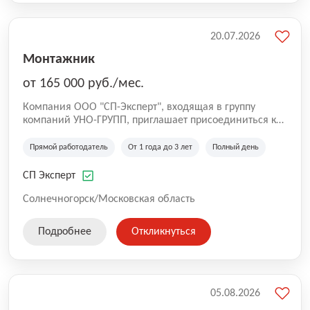
20.07.2026
Монтажник
от 165 000 руб./мес.
Компания ООО "СП-Эксперт", входящая в группу
компаний УНО-ГРУПП, приглашает присоединиться к
нашей команде на производственную площадку! Мы
работаем на рынке с 2005 года и оказываем комплекс
Прямой работодатель
От 1 года до 3 лет
Полный день
услуг по проектированию и строительству капитальных
зданий из гибридных модульных блоков свободной
СП Эксперт
планировки, используя современную технологию
гибридно-модульного строительства.
Солнечногорск/Московская область
Подробнее
Откликнуться
05.08.2026