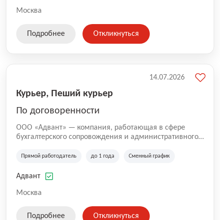
Москва
Подробнее
Откликнуться
14.07.2026
Курьер, Пеший курьер
По договоренности
ООО «Адвант» — компания, работающая в сфере
бухгалтерского сопровождения и административного
обслуживания бизнеса с 1996 года. Организация
зарегистрирована в Санкт-Петербурге и
Прямой работодатель
до 1 года
Сменный график
специализируется на оказании услуг для юридических
лиц и коммерческих организаций.
Адвант
Москва
Подробнее
Откликнуться