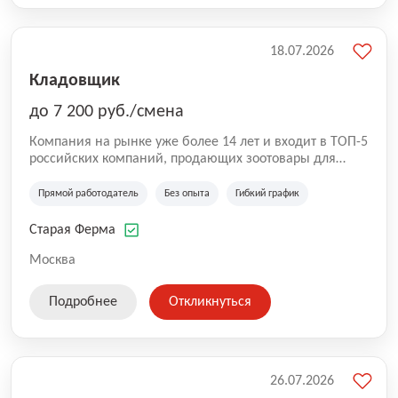
18.07.2026
Кладовщик
до 7 200 руб./смена
Компания на рынке уже более 14 лет и входит в ТОП-5
российских компаний, продающих зоотовары для
домашних животных. Помимо онлайн-магазина,
компания владеет 5 розничными магазинами, а также
Прямой работодатель
Без опыта
Гибкий график
представлена на всех крупнейших маркетплейсах
России (Wildberries, Ozon, Яндекс. Маркет и
Старая Ферма
СберМегаМаркет). «Старая ферма» специализируется
на глобальной доставке товаров по всей территории
Москва
России и за ее пределами. У компании более 18 000
SKU, премиальные бренды кормов и собственные
Подробнее
Откликнуться
СТМ.
26.07.2026