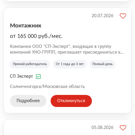
20.07.2026
Монтажник
от 165 000 руб./мес.
Компания ООО "СП-Эксперт", входящая в группу
компаний УНО-ГРУПП, приглашает присоединиться к
нашей команде на производственную площадку! Мы
работаем на рынке с 2005 года и оказываем комплекс
Прямой работодатель
От 1 года до 3 лет
Полный день
услуг по проектированию и строительству капитальных
зданий из гибридных модульных блоков свободной
СП Эксперт
планировки, используя современную технологию
гибридно-модульного строительства.
Солнечногорск/Московская область
Подробнее
Откликнуться
05.08.2026