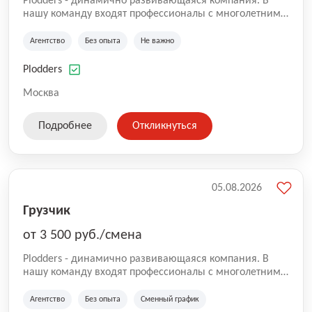
Plodders - динамично развивающаяся компания. В
нашу команду входят профессионалы с многолетним
опытом коммерческой и операционной деятельности
на рынке аутсорсинга, а накопленный опыт позволяют
Агентство
Без опыта
Не важно
нам быть уверенными в надлежащем качестве
оказываемых услуг.
Plodders
Москва
Подробнее
Откликнуться
05.08.2026
Грузчик
от 3 500 руб./смена
Plodders - динамично развивающаяся компания. В
нашу команду входят профессионалы с многолетним
опытом коммерческой и операционной деятельности
на рынке аутсорсинга, а накопленный опыт позволяют
Агентство
Без опыта
Сменный график