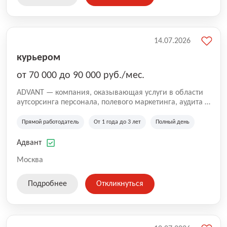
14.07.2026
курьером
от 70 000 до 90 000 руб./мес.
ADVANT — компания, оказывающая услуги в области
аутсорсинга персонала, полевого маркетинга, аудита и
сопровождения проектов для федеральных и
региональных клиентов. Мы работаем на рынке с
Прямой работодатель
От 1 года до 3 лет
Полный день
2001 года и реализуем проекты на территории России,
Казахстана и Беларуси, сотрудничая с компаниями из
Адвант
различных отраслей.
Москва
Подробнее
Откликнуться