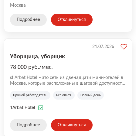
Москва
Подробнее
Откликнуться
21.07.2026
Уборщица, уборщик
78 000 руб./мес.
st Arbat Hotel – это сеть из двенадцати мини-отелей в
Москве, которые расположены в шаговой доступности
от метро Шоссе Энтузиастов, Авиамоторная,
Семеновская, Измайловская, Ботанический сад,
Прямой работодатель
Без опыта
Полный день
Чистые Пруды, Каширская, Таганская и
Академическая, Фрунзенская, Профсоюзная и
1Arbat Hotel
Тушинская. Все отели имеют рейтинг 8+ по оценкам
гостей booking.com
Подробнее
Откликнуться