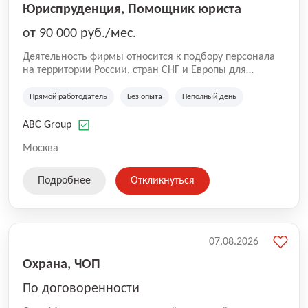
Юриспруденция, Помощник юриста
от 90 000 руб./мес.
Деятельность фирмы относится к подбору персонала
на территории России, стран СНГ и Европы для
юридических организаций, рекламе, искусству,
культуре и развлечениям, информационным
Прямой работодатель
Без опыта
Неполный день
технологиям, интернету.
ABC Group
Москва
Подробнее
Откликнуться
07.08.2026
Охрана, ЧОП
По договоренности