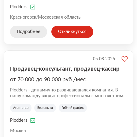
нам быть уверенными в надлежащем качестве
оказываемых услуг.
Plodders
Красногорск/Московская область
Подробнее
Откликнуться
05.08.2026
Продавец-консультант, продавец-кассир
от 70 000 до 90 000 руб./мес.
Plodders - динамично развивающаяся компания. В
нашу команду входят профессионалы с многолетним
опытом коммерческой и операционной деятельности
на рынке аутсорсинга, а накопленный опыт позволяют
Агентство
Без опыта
Гибкий график
нам быть уверенными в надлежащем качестве
оказываемых услуг.
Plodders
Москва