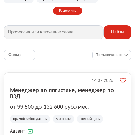
Сельское хозяйство
Дизайн, искусство, ивент
Развернуть
Бухгалтерия, финансы, инвестиции
Рабочие специальности
Фитнес, красота, спорт
Страхование
Найти
Медицина, фармацевтика
Маркетинг, PR, реклама
IT
Рестораны, кафе, общепит
Юриспруденция
HR, управление персоналом
Ритейл, продажи
Фильтр
Топ менеджмент, руководители
14.07.2026
Менеджер по логистике, менеджер по
ВЭД
от 99 500 до 132 600 руб./мес.
Прямой работодатель
Без опыта
Полный день
Адвант