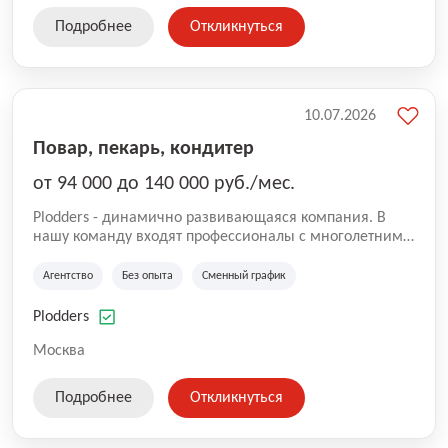
Подробнее
Откликнуться
10.07.2026
Повар, пекарь, кондитер
от 94 000 до 140 000 руб./мес.
Plodders - динамично развивающаяся компания. В
нашу команду входят профессионалы с многолетним
опытом коммерческой и операционной деятельности
на рынке аутсорсинга, а накопленный опыт позволяют
Агентство
Без опыта
Сменный график
нам быть уверенными в надлежащем качестве
оказываемых услуг.
Plodders
Москва
Подробнее
Откликнуться