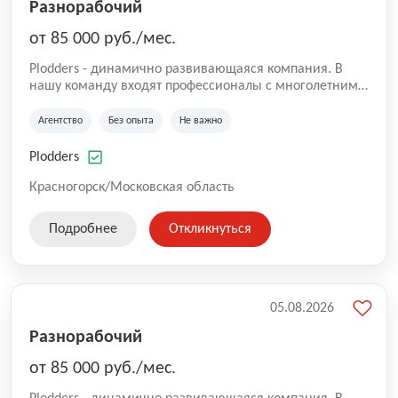
Разнорабочий
от 85 000 руб./мес.
Plodders - динамично развивающаяся компания. В
нашу команду входят профессионалы с многолетним
опытом коммерческой и операционной деятельности
на рынке аутсорсинга, а накопленный опыт позволяют
Агентство
Без опыта
Не важно
нам быть уверенными в надлежащем качестве
оказываемых услуг.
Plodders
Красногорск/Московская область
Подробнее
Откликнуться
05.08.2026
Разнорабочий
от 85 000 руб./мес.