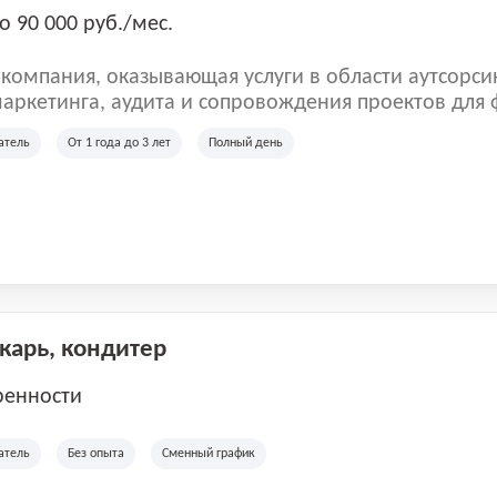
о 90 000 руб./мес.
омпания, оказывающая услуги в области аутсорси
аркетинга, аудита и сопровождения проектов для
ых клиентов. Мы работаем на рынке с 2001 года и
атель
От 1 года до 3 лет
Полный день
рии России, Казахстана и Беларуси, сотрудничая с
отраслей.
екарь, кондитер
ренности
атель
Без опыта
Сменный график