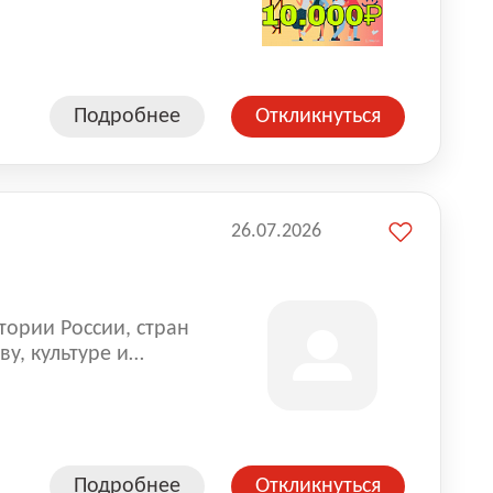
влена на всех
. Маркет и
альной доставке
пании более 18 000
Подробнее
Откликнуться
26.07.2026
тории России, стран
у, культуре и
Подробнее
Откликнуться