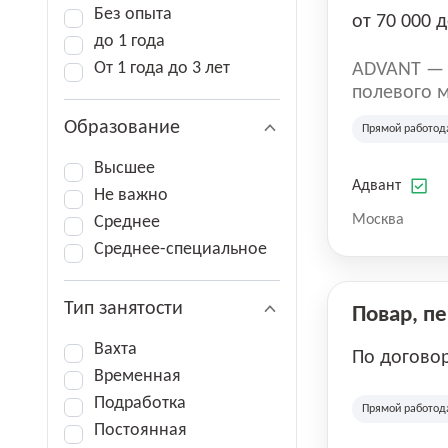
Без опыта
от 70 000 д
до 1 года
От 1 года до 3 лет
ADVANT — к
полевого м
региональн
Образование
Прямой работод
на террито
различных 
Высшее
Адвант
Не важно
Москва
Среднее
Среднее-специальное
Тип занятости
Повар, п
Вахта
По догово
Временная
Подработка
Прямой работод
Постоянная