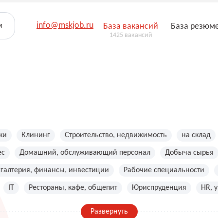
info@mskjob.ru
м
База вакансий
База резюм
1425 вакансий
ки
Клининг
Строительство, недвижимость
на склад
ес
Домашний, обслуживающий персонал
Добыча сырья
хгалтерия, финансы, инвестиции
Рабочие специальности
IT
Рестораны, кафе, общепит
Юриспруденция
HR, 
Развернуть