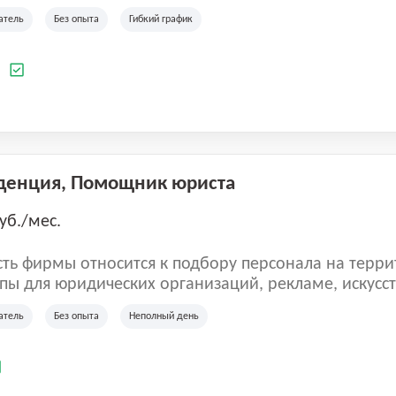
ладеет 5 розничными магазинами, а также предста
атель
Без опыта
Гибкий график
 маркетплейсах России (Wildberries, Ozon, Яндекс
аркет). «Старая ферма» специализируется на глоб
 всей территории России и за ее пределами. У ком
а
иальные бренды кормов и собственные СТМ.
денция, Помощник юриста
уб./мес.
ть фирмы относится к подбору персонала на терри
пы для юридических организаций, рекламе, искусств
иям, информационным технологиям, интернету.
атель
Без опыта
Неполный день