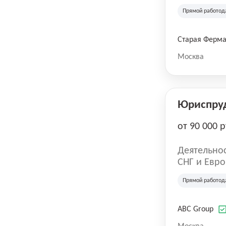
компания в
Прямой работод
крупнейших
СберМегаМ
товаров по
Старая Ферм
SKU, прем
Москва
Юриспру
от 90 000 р
Деятельнос
СНГ и Евро
развлечен
Прямой работод
ABC Group