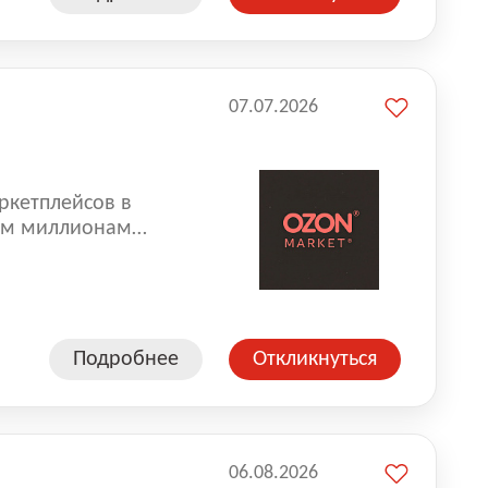
07.07.2026
ркетплейсов в
аем миллионам
одавцам — развивать
улыбкой 😊 Работая у
еской сети, где
а. Ozon
Подробнее
Откликнуться
ддержку
06.08.2026