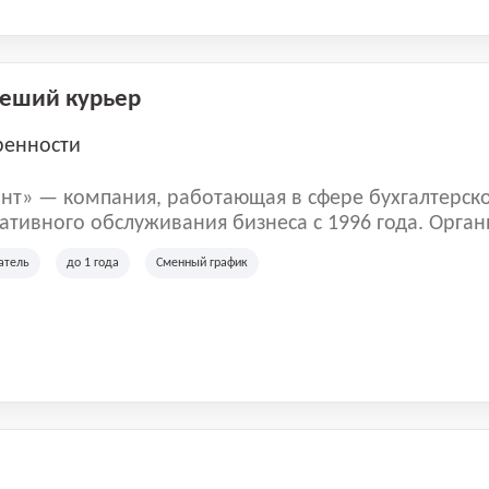
Пеший курьер
ренности
нт» — компания, работающая в сфере бухгалтерск
тивного обслуживания бизнеса с 1996 года. Орган
рована в Санкт-Петербурге и специализируется на 
атель
до 1 года
Сменный график
их лиц и коммерческих организаций.
м