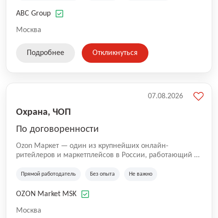
технологиям, интернету.
ABC Group
Москва
Подробнее
Откликнуться
07.08.2026
Охрана, ЧОП
По договоренности
Ozon Маркет — один из крупнейших онлайн-
ритейлеров и маркетплейсов в России, работающий по
принципу «всё для всех». Мы помогаем миллионам
покупателей получать нужные товары быстро и
Прямой работодатель
Без опыта
Не важно
удобно, а продавцам — развивать свой бизнес по
всей стране. Наши курьеры и водители — важная
OZON Market MSK
часть команды Ozon. Благодаря им заказы доходят до
клиентов вовремя и с улыбкой 😊 Работая у нас, вы
Москва