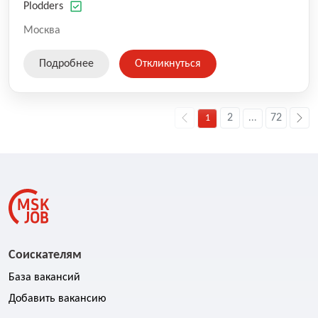
оказываемых услуг.
Plodders
Москва
Подробнее
Откликнуться
2
72
1
...
Соискателям
База вакансий
Добавить вакансию