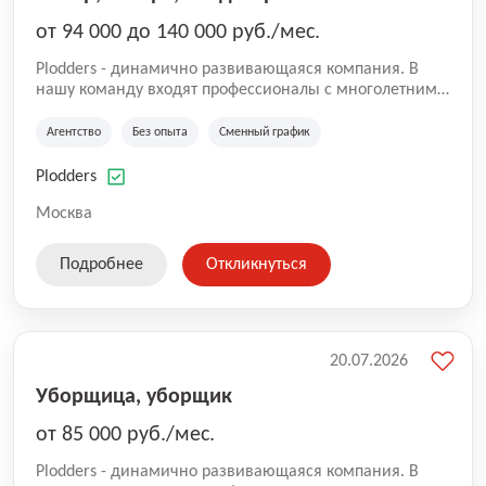
от 94 000 до 140 000 руб./мес.
Plodders - динамично развивающаяся компания. В
нашу команду входят профессионалы с многолетним
опытом коммерческой и операционной деятельности
на рынке аутсорсинга, а накопленный опыт позволяют
Агентство
Без опыта
Сменный график
нам быть уверенными в надлежащем качестве
оказываемых услуг.
Plodders
Москва
Подробнее
Откликнуться
20.07.2026
Уборщица, уборщик
от 85 000 руб./мес.
Plodders - динамично развивающаяся компания. В