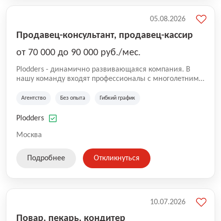
05.08.2026
Продавец-консультант, продавец-кассир
от 70 000 до 90 000 руб./мес.
Plodders - динамично развивающаяся компания. В
нашу команду входят профессионалы с многолетним
опытом коммерческой и операционной деятельности
на рынке аутсорсинга, а накопленный опыт позволяют
Агентство
Без опыта
Гибкий график
нам быть уверенными в надлежащем качестве
оказываемых услуг.
Plodders
Москва
Подробнее
Откликнуться
10.07.2026
Повар, пекарь, кондитер