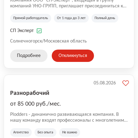
Компания ООО "СП-Эксперт", входящая в группу
компаний УНО-ГРУПП, приглашает присоединиться к
нашей команде на производственную площадку! Мы
работаем на рынке с 2005 года и оказываем комплекс
Прямой работодатель
От 1 года до 3 лет
Полный день
услуг по проектированию и строительству капитальных
зданий из гибридных модульных блоков свободной
СП Эксперт
планировки, используя современную технологию
гибридно-модульного строительства.
Солнечногорск/Московская область
Подробнее
Откликнуться
05.08.2026
Разнорабочий
от 85 000 руб./мес.
Plodders - динамично развивающаяся компания. В
нашу команду входят профессионалы с многолетним
опытом коммерческой и операционной деятельности
на рынке аутсорсинга, а накопленный опыт позволяют
Агентство
Без опыта
Не важно