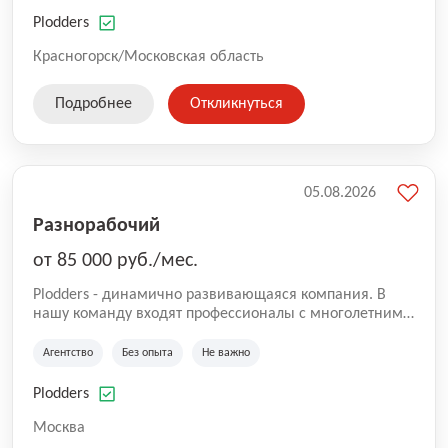
нам быть уверенными в надлежащем качестве
оказываемых услуг.
Plodders
Красногорск/Московская область
Подробнее
Откликнуться
05.08.2026
Разнорабочий
от 85 000 руб./мес.
Plodders - динамично развивающаяся компания. В
нашу команду входят профессионалы с многолетним
опытом коммерческой и операционной деятельности
на рынке аутсорсинга, а накопленный опыт позволяют
Агентство
Без опыта
Не важно
нам быть уверенными в надлежащем качестве
оказываемых услуг.
Plodders
Москва