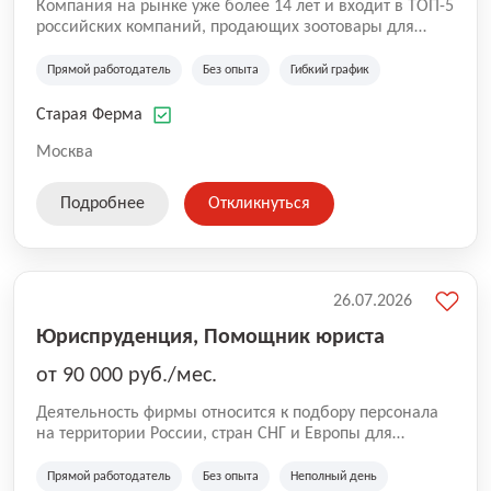
Компания на рынке уже более 14 лет и входит в ТОП-5
российских компаний, продающих зоотовары для
домашних животных. Помимо онлайн-магазина,
компания владеет 5 розничными магазинами, а также
Прямой работодатель
Без опыта
Гибкий график
представлена на всех крупнейших маркетплейсах
России (Wildberries, Ozon, Яндекс. Маркет и
Старая Ферма
СберМегаМаркет). «Старая ферма» специализируется
на глобальной доставке товаров по всей территории
Москва
России и за ее пределами. У компании более 18 000
SKU, премиальные бренды кормов и собственные
Подробнее
Откликнуться
СТМ.
26.07.2026
Юриспруденция, Помощник юриста
от 90 000 руб./мес.
Деятельность фирмы относится к подбору персонала
на территории России, стран СНГ и Европы для
юридических организаций, рекламе, искусству,
культуре и развлечениям, информационным
Прямой работодатель
Без опыта
Неполный день