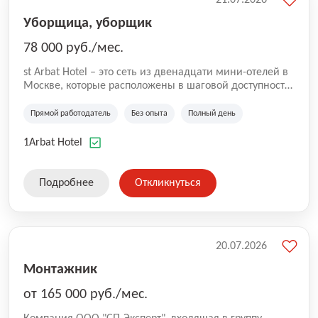
Уборщица, уборщик
78 000 руб./мес.
st Arbat Hotel – это сеть из двенадцати мини-отелей в
Москве, которые расположены в шаговой доступности
от метро Шоссе Энтузиастов, Авиамоторная,
Семеновская, Измайловская, Ботанический сад,
Прямой работодатель
Без опыта
Полный день
Чистые Пруды, Каширская, Таганская и
Академическая, Фрунзенская, Профсоюзная и
1Arbat Hotel
Тушинская. Все отели имеют рейтинг 8+ по оценкам
гостей booking.com
Подробнее
Откликнуться
20.07.2026
Монтажник
от 165 000 руб./мес.