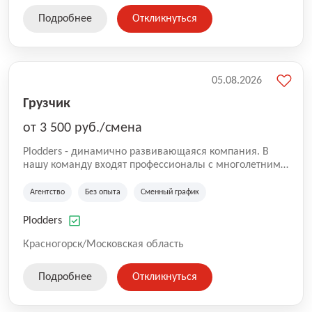
Подробнее
Откликнуться
05.08.2026
Грузчик
от 3 500 руб./смена
Plodders - динамично развивающаяся компания. В
нашу команду входят профессионалы с многолетним
опытом коммерческой и операционной деятельности
на рынке аутсорсинга, а накопленный опыт позволяют
Агентство
Без опыта
Сменный график
нам быть уверенными в надлежащем качестве
оказываемых услуг.
Plodders
Красногорск/Московская область
Подробнее
Откликнуться