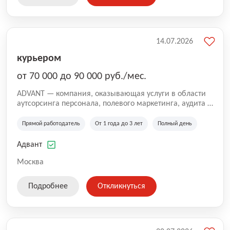
14.07.2026
курьером
от 70 000 до 90 000 руб./мес.
ADVANT — компания, оказывающая услуги в области
аутсорсинга персонала, полевого маркетинга, аудита и
сопровождения проектов для федеральных и
региональных клиентов. Мы работаем на рынке с
Прямой работодатель
От 1 года до 3 лет
Полный день
2001 года и реализуем проекты на территории России,
Казахстана и Беларуси, сотрудничая с компаниями из
Адвант
различных отраслей.
Москва
Подробнее
Откликнуться