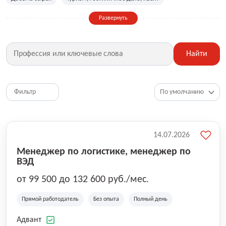
Сельское хозяйство
Дизайн, искусство, ивент
Развернуть
Бухгалтерия, финансы, инвестиции
Рабочие специальности
Фитнес, красота, спорт
Страхование
Найти
Медицина, фармацевтика
Маркетинг, PR, реклама
IT
Рестораны, кафе, общепит
Юриспруденция
HR, управление персоналом
Ритейл, продажи
Фильтр
Топ менеджмент, руководители
14.07.2026
Менеджер по логистике, менеджер по
ВЭД
от 99 500 до 132 600 руб./мес.
Прямой работодатель
Без опыта
Полный день
Адвант