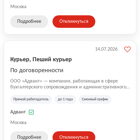
Москва
Подробнее
Откликнуться
14.07.2026
Курьер, Пеший курьер
По договоренности
ООО «Адвант» — компания, работающая в сфере
бухгалтерского сопровождения и административного
обслуживания бизнеса с 1996 года. Организация
зарегистрирована в Санкт-Петербурге и
Прямой работодатель
до 1 года
Сменный график
специализируется на оказании услуг для юридических
лиц и коммерческих организаций.
Адвант
Москва
Подробнее
Откликнуться