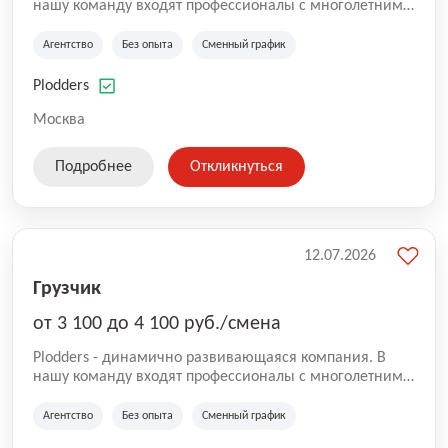
нашу команду входят профессионалы с многолетним
опытом коммерческой и операционной деятельности
на рынке аутсорсинга, а накопленный опыт позволяют
Агентство
Без опыта
Сменный график
нам быть уверенными в надлежащем качестве
оказываемых услуг.
Plodders
Москва
Подробнее
Откликнуться
12.07.2026
Грузчик
от 3 100 до 4 100 руб./смена
Plodders - динамично развивающаяся компания. В
нашу команду входят профессионалы с многолетним
опытом коммерческой и операционной деятельности
на рынке аутсорсинга, а накопленный опыт позволяют
Агентство
Без опыта
Сменный график
нам быть уверенными в надлежащем качестве