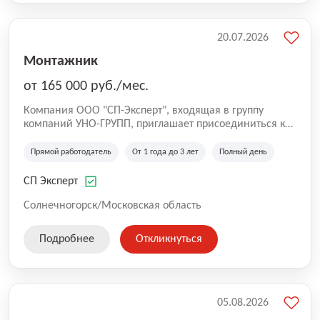
20.07.2026
Монтажник
от 165 000 руб./мес.
Компания ООО "СП-Эксперт", входящая в группу
компаний УНО-ГРУПП, приглашает присоединиться к
нашей команде на производственную площадку! Мы
работаем на рынке с 2005 года и оказываем комплекс
Прямой работодатель
От 1 года до 3 лет
Полный день
услуг по проектированию и строительству капитальных
зданий из гибридных модульных блоков свободной
СП Эксперт
планировки, используя современную технологию
гибридно-модульного строительства.
Солнечногорск/Московская область
Подробнее
Откликнуться
05.08.2026