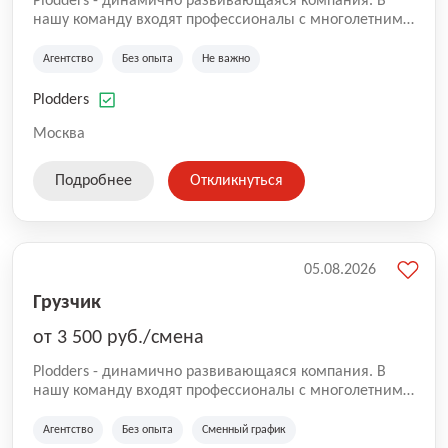
Plodders - динамично развивающаяся компания. В
нашу команду входят профессионалы с многолетним
опытом коммерческой и операционной деятельности
на рынке аутсорсинга, а накопленный опыт позволяют
Агентство
Без опыта
Не важно
нам быть уверенными в надлежащем качестве
оказываемых услуг.
Plodders
Москва
Подробнее
Откликнуться
05.08.2026
Грузчик
от 3 500 руб./смена
Plodders - динамично развивающаяся компания. В
нашу команду входят профессионалы с многолетним
опытом коммерческой и операционной деятельности
на рынке аутсорсинга, а накопленный опыт позволяют
Агентство
Без опыта
Сменный график