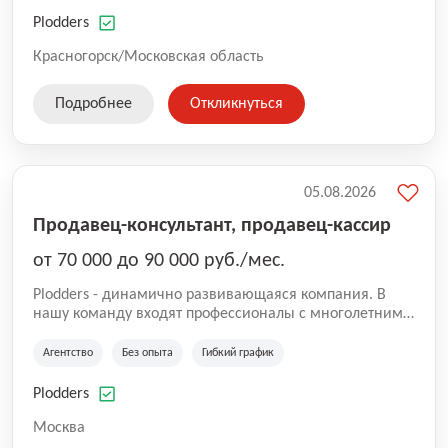
нам быть уверенными в надлежащем качестве
оказываемых услуг.
Plodders
Красногорск/Московская область
Подробнее
Откликнуться
05.08.2026
Продавец-консультант, продавец-кассир
от 70 000 до 90 000 руб./мес.
Plodders - динамично развивающаяся компания. В
нашу команду входят профессионалы с многолетним
опытом коммерческой и операционной деятельности
на рынке аутсорсинга, а накопленный опыт позволяют
Агентство
Без опыта
Гибкий график
нам быть уверенными в надлежащем качестве
оказываемых услуг.
Plodders
Москва