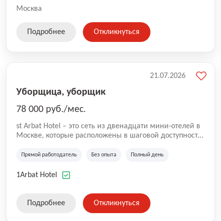
Москва
Подробнее
Откликнуться
21.07.2026
Уборщица, уборщик
78 000 руб./мес.
st Arbat Hotel – это сеть из двенадцати мини-отелей в
Москве, которые расположены в шаговой доступности
от метро Шоссе Энтузиастов, Авиамоторная,
Семеновская, Измайловская, Ботанический сад,
Прямой работодатель
Без опыта
Полный день
Чистые Пруды, Каширская, Таганская и
Академическая, Фрунзенская, Профсоюзная и
1Arbat Hotel
Тушинская. Все отели имеют рейтинг 8+ по оценкам
гостей booking.com
Подробнее
Откликнуться