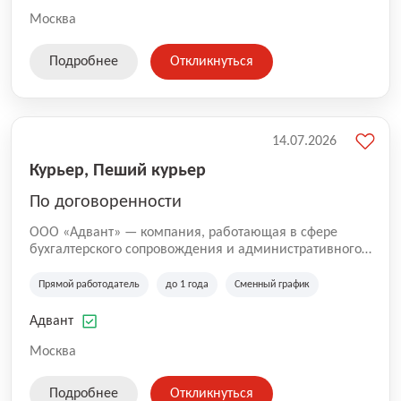
Москва
Подробнее
Откликнуться
14.07.2026
Курьер, Пеший курьер
По договоренности
ООО «Адвант» — компания, работающая в сфере
бухгалтерского сопровождения и административного
обслуживания бизнеса с 1996 года. Организация
зарегистрирована в Санкт-Петербурге и
Прямой работодатель
до 1 года
Сменный график
специализируется на оказании услуг для юридических
лиц и коммерческих организаций.
Адвант
Москва
Подробнее
Откликнуться