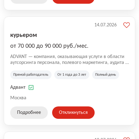
14.07.2026
курьером
от 70 000 до 90 000 руб./мес.
ADVANT — компания, оказывающая услуги в области
аутсорсинга персонала, полевого маркетинга, аудита и
сопровождения проектов для федеральных и
региональных клиентов. Мы работаем на рынке с
Прямой работодатель
От 1 года до 3 лет
Полный день
2001 года и реализуем проекты на территории России,
Казахстана и Беларуси, сотрудничая с компаниями из
Адвант
различных отраслей.
Москва
Подробнее
Откликнуться