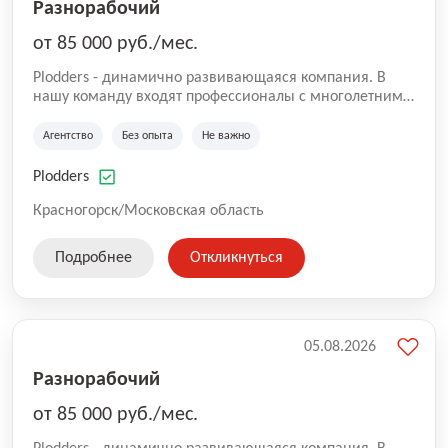
Разнорабочий
от 85 000 руб./мес.
Plodders - динамично развивающаяся компания. В
нашу команду входят профессионалы с многолетним
опытом коммерческой и операционной деятельности
на рынке аутсорсинга, а накопленный опыт позволяют
Агентство
Без опыта
Не важно
нам быть уверенными в надлежащем качестве
оказываемых услуг.
Plodders
Красногорск/Московская область
Подробнее
Откликнуться
05.08.2026
Разнорабочий
от 85 000 руб./мес.