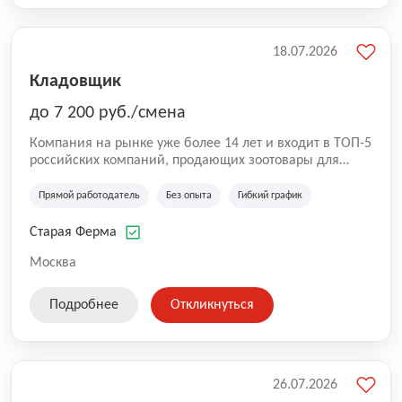
18.07.2026
Кладовщик
до 7 200 руб./смена
Компания на рынке уже более 14 лет и входит в ТОП-5
российских компаний, продающих зоотовары для
домашних животных. Помимо онлайн-магазина,
компания владеет 5 розничными магазинами, а также
Прямой работодатель
Без опыта
Гибкий график
представлена на всех крупнейших маркетплейсах
России (Wildberries, Ozon, Яндекс. Маркет и
Старая Ферма
СберМегаМаркет). «Старая ферма» специализируется
на глобальной доставке товаров по всей территории
Москва
России и за ее пределами. У компании более 18 000
SKU, премиальные бренды кормов и собственные
Подробнее
Откликнуться
СТМ.
26.07.2026