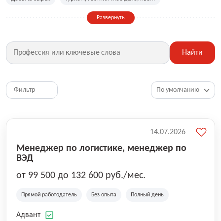
Сельское хозяйство
Дизайн, искусство, ивент
Развернуть
Бухгалтерия, финансы, инвестиции
Рабочие специальности
Фитнес, красота, спорт
Страхование
Найти
Медицина, фармацевтика
Маркетинг, PR, реклама
IT
Рестораны, кафе, общепит
Юриспруденция
HR, управление персоналом
Ритейл, продажи
Фильтр
Топ менеджмент, руководители
14.07.2026
Менеджер по логистике, менеджер по
ВЭД
от 99 500 до 132 600 руб./мес.
Прямой работодатель
Без опыта
Полный день
Адвант