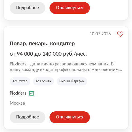
Подробнее
Откликнуться
10.07.2026
Повар, пекарь, кондитер
от 94 000 до 140 000 руб./мес.
Plodders - динамично развивающаяся компания. В
нашу команду входят профессионалы с многолетним
опытом коммерческой и операционной деятельности
на рынке аутсорсинга, а накопленный опыт позволяют
Агентство
Без опыта
Сменный график
нам быть уверенными в надлежащем качестве
оказываемых услуг.
Plodders
Москва
Подробнее
Откликнуться