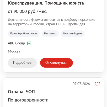
Юриспруденция, Помощник юриста
от 90 000 руб./мес.
Деятельность фирмы относится к подбору персонала
на территории России, стран СНГ и Европы для
юридических организаций, рекламе, искусству,
культуре и развлечениям, информационным
Прямой работодатель
Без опыта
Неполный день
технологиям, интернету.
ABC Group
Москва
Подробнее
Откликнуться
07.07.2026
Охрана, ЧОП
По договоренности