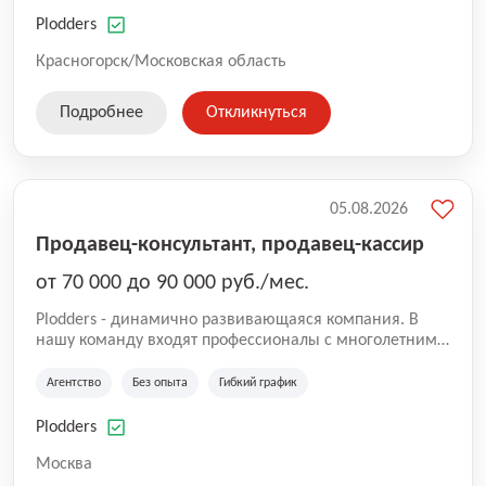
нам быть уверенными в надлежащем качестве
оказываемых услуг.
Plodders
Красногорск/Московская область
Подробнее
Откликнуться
05.08.2026
Продавец-консультант, продавец-кассир
от 70 000 до 90 000 руб./мес.
Plodders - динамично развивающаяся компания. В
нашу команду входят профессионалы с многолетним
опытом коммерческой и операционной деятельности
на рынке аутсорсинга, а накопленный опыт позволяют
Агентство
Без опыта
Гибкий график
нам быть уверенными в надлежащем качестве
оказываемых услуг.
Plodders
Москва