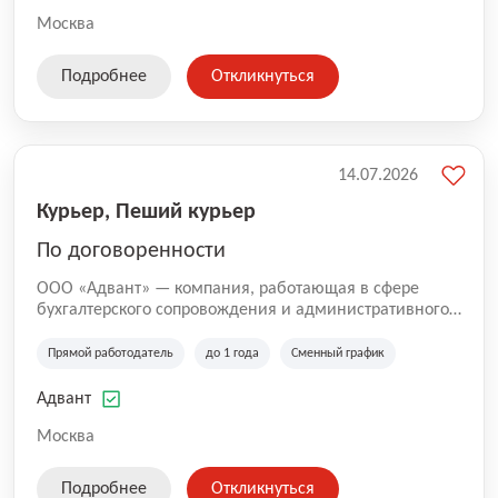
Москва
Подробнее
Откликнуться
14.07.2026
Курьер, Пеший курьер
По договоренности
ООО «Адвант» — компания, работающая в сфере
бухгалтерского сопровождения и административного
обслуживания бизнеса с 1996 года. Организация
зарегистрирована в Санкт-Петербурге и
Прямой работодатель
до 1 года
Сменный график
специализируется на оказании услуг для юридических
лиц и коммерческих организаций.
Адвант
Москва
Подробнее
Откликнуться