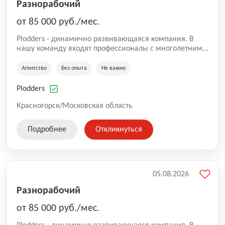
Разнорабочий
от 85 000 руб./мес.
Plodders - динамично развивающаяся компания. В
нашу команду входят профессионалы с многолетним
опытом коммерческой и операционной деятельности
на рынке аутсорсинга, а накопленный опыт позволяют
Агентство
Без опыта
Не важно
нам быть уверенными в надлежащем качестве
оказываемых услуг.
Plodders
Красногорск/Московская область
Подробнее
Откликнуться
05.08.2026
Разнорабочий
от 85 000 руб./мес.