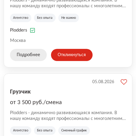
Plodders - динамично развивающаяся компания. В
нашу команду входят профессионалы с многолетним
опытом коммерческой и операционной деятельности
на рынке аутсорсинга, а накопленный опыт позволяют
Агентство
Без опыта
Не важно
нам быть уверенными в надлежащем качестве
оказываемых услуг.
Plodders
Москва
Подробнее
Откликнуться
05.08.2026
Грузчик
от 3 500 руб./смена
Plodders - динамично развивающаяся компания. В
нашу команду входят профессионалы с многолетним
опытом коммерческой и операционной деятельности
на рынке аутсорсинга, а накопленный опыт позволяют
Агентство
Без опыта
Сменный график