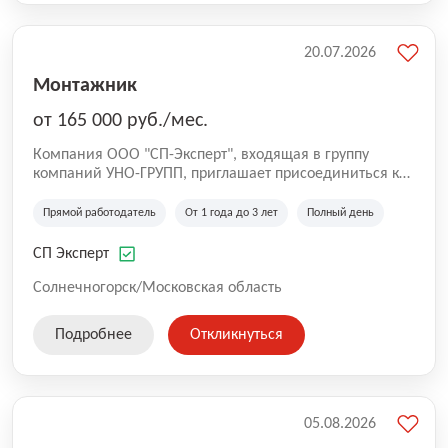
20.07.2026
Монтажник
от 165 000 руб./мес.
Компания ООО "СП-Эксперт", входящая в группу
компаний УНО-ГРУПП, приглашает присоединиться к
нашей команде на производственную площадку! Мы
работаем на рынке с 2005 года и оказываем комплекс
Прямой работодатель
От 1 года до 3 лет
Полный день
услуг по проектированию и строительству капитальных
зданий из гибридных модульных блоков свободной
СП Эксперт
планировки, используя современную технологию
гибридно-модульного строительства.
Солнечногорск/Московская область
Подробнее
Откликнуться
05.08.2026