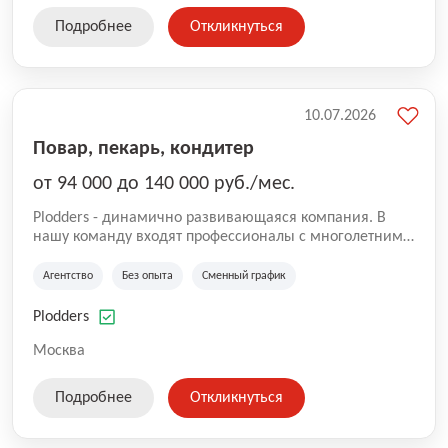
Подробнее
Откликнуться
10.07.2026
Повар, пекарь, кондитер
от 94 000 до 140 000 руб./мес.
Plodders - динамично развивающаяся компания. В
нашу команду входят профессионалы с многолетним
опытом коммерческой и операционной деятельности
на рынке аутсорсинга, а накопленный опыт позволяют
Агентство
Без опыта
Сменный график
нам быть уверенными в надлежащем качестве
оказываемых услуг.
Plodders
Москва
Подробнее
Откликнуться