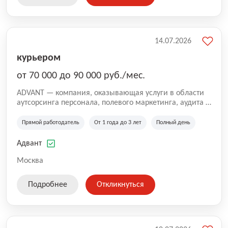
14.07.2026
курьером
от 70 000 до 90 000 руб./мес.
ADVANT — компания, оказывающая услуги в области
аутсорсинга персонала, полевого маркетинга, аудита и
сопровождения проектов для федеральных и
региональных клиентов. Мы работаем на рынке с
Прямой работодатель
От 1 года до 3 лет
Полный день
2001 года и реализуем проекты на территории России,
Казахстана и Беларуси, сотрудничая с компаниями из
Адвант
различных отраслей.
Москва
Подробнее
Откликнуться