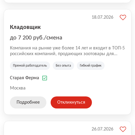
18.07.2026
Кладовщик
до 7 200 руб./смена
Компания на рынке уже более 14 лет и входит в ТОП-5
российских компаний, продающих зоотовары для
домашних животных. Помимо онлайн-магазина,
компания владеет 5 розничными магазинами, а также
Прямой работодатель
Без опыта
Гибкий график
представлена на всех крупнейших маркетплейсах
России (Wildberries, Ozon, Яндекс. Маркет и
Старая Ферма
СберМегаМаркет). «Старая ферма» специализируется
на глобальной доставке товаров по всей территории
Москва
России и за ее пределами. У компании более 18 000
SKU, премиальные бренды кормов и собственные
Подробнее
Откликнуться
СТМ.
26.07.2026