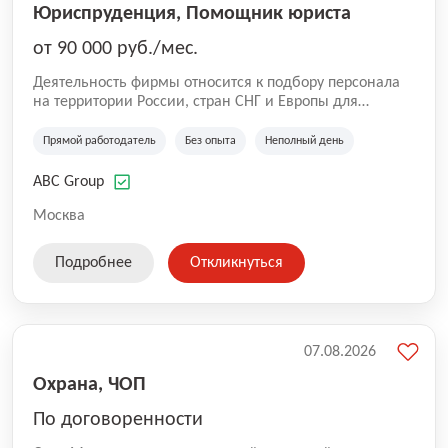
Юриспруденция, Помощник юриста
от 90 000 руб./мес.
Деятельность фирмы относится к подбору персонала
на территории России, стран СНГ и Европы для
юридических организаций, рекламе, искусству,
культуре и развлечениям, информационным
Прямой работодатель
Без опыта
Неполный день
технологиям, интернету.
ABC Group
Москва
Подробнее
Откликнуться
07.08.2026
Охрана, ЧОП
По договоренности