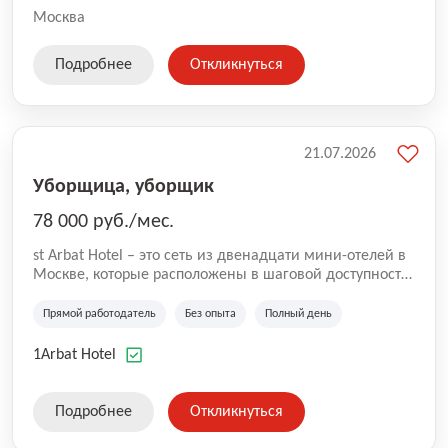
Москва
Подробнее
Откликнуться
21.07.2026
Уборщица, уборщик
78 000 руб./мес.
st Arbat Hotel – это сеть из двенадцати мини-отелей в
Москве, которые расположены в шаговой доступности
от метро Шоссе Энтузиастов, Авиамоторная,
Семеновская, Измайловская, Ботанический сад,
Прямой работодатель
Без опыта
Полный день
Чистые Пруды, Каширская, Таганская и
Академическая, Фрунзенская, Профсоюзная и
1Arbat Hotel
Тушинская. Все отели имеют рейтинг 8+ по оценкам
гостей booking.com
Подробнее
Откликнуться