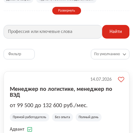
Сельское хозяйство
Дизайн, искусство, ивент
Развернуть
Бухгалтерия, финансы, инвестиции
Рабочие специальности
Фитнес, красота, спорт
Страхование
Найти
Медицина, фармацевтика
Маркетинг, PR, реклама
IT
Рестораны, кафе, общепит
Юриспруденция
HR, управление персоналом
Ритейл, продажи
Фильтр
Топ менеджмент, руководители
14.07.2026
Менеджер по логистике, менеджер по
ВЭД
от 99 500 до 132 600 руб./мес.
Прямой работодатель
Без опыта
Полный день
Адвант