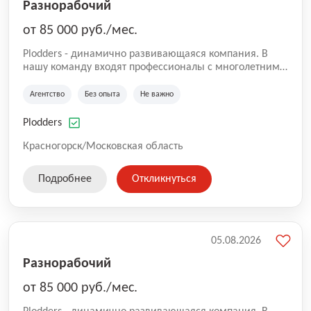
Разнорабочий
от 85 000 руб./мес.
Plodders - динамично развивающаяся компания. В
нашу команду входят профессионалы с многолетним
опытом коммерческой и операционной деятельности
на рынке аутсорсинга, а накопленный опыт позволяют
Агентство
Без опыта
Не важно
нам быть уверенными в надлежащем качестве
оказываемых услуг.
Plodders
Красногорск/Московская область
Подробнее
Откликнуться
05.08.2026
Разнорабочий
от 85 000 руб./мес.