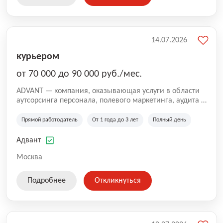
14.07.2026
курьером
от 70 000 до 90 000 руб./мес.
ADVANT — компания, оказывающая услуги в области
аутсорсинга персонала, полевого маркетинга, аудита и
сопровождения проектов для федеральных и
региональных клиентов. Мы работаем на рынке с
Прямой работодатель
От 1 года до 3 лет
Полный день
2001 года и реализуем проекты на территории России,
Казахстана и Беларуси, сотрудничая с компаниями из
Адвант
различных отраслей.
Москва
Подробнее
Откликнуться