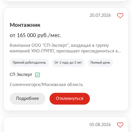
20.07.2026
Монтажник
от 165 000 руб./мес.
Компания ООО "СП-Эксперт", входящая в группу
компаний УНО-ГРУПП, приглашает присоединиться к
нашей команде на производственную площадку! Мы
работаем на рынке с 2005 года и оказываем комплекс
Прямой работодатель
От 1 года до 3 лет
Полный день
услуг по проектированию и строительству капитальных
зданий из гибридных модульных блоков свободной
СП Эксперт
планировки, используя современную технологию
гибридно-модульного строительства.
Солнечногорск/Московская область
Подробнее
Откликнуться
05.08.2026