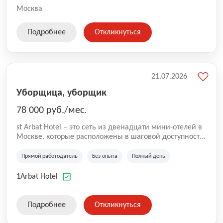
Москва
Подробнее
Откликнуться
21.07.2026
Уборщица, уборщик
78 000 руб./мес.
st Arbat Hotel – это сеть из двенадцати мини-отелей в
Москве, которые расположены в шаговой доступности
от метро Шоссе Энтузиастов, Авиамоторная,
Семеновская, Измайловская, Ботанический сад,
Прямой работодатель
Без опыта
Полный день
Чистые Пруды, Каширская, Таганская и
Академическая, Фрунзенская, Профсоюзная и
1Arbat Hotel
Тушинская. Все отели имеют рейтинг 8+ по оценкам
гостей booking.com
Подробнее
Откликнуться