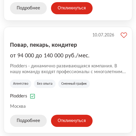
Подробнее
Откликнуться
10.07.2026
Повар, пекарь, кондитер
от 94 000 до 140 000 руб./мес.
Plodders - динамично развивающаяся компания. В
нашу команду входят профессионалы с многолетним
опытом коммерческой и операционной деятельности
на рынке аутсорсинга, а накопленный опыт позволяют
Агентство
Без опыта
Сменный график
нам быть уверенными в надлежащем качестве
оказываемых услуг.
Plodders
Москва
Подробнее
Откликнуться