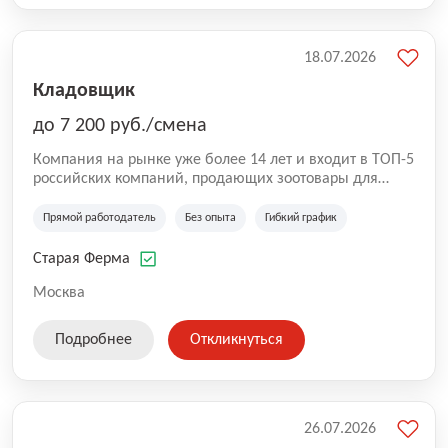
18.07.2026
Кладовщик
до 7 200 руб./смена
Компания на рынке уже более 14 лет и входит в ТОП-5
российских компаний, продающих зоотовары для
домашних животных. Помимо онлайн-магазина,
компания владеет 5 розничными магазинами, а также
Прямой работодатель
Без опыта
Гибкий график
представлена на всех крупнейших маркетплейсах
России (Wildberries, Ozon, Яндекс. Маркет и
Старая Ферма
СберМегаМаркет). «Старая ферма» специализируется
на глобальной доставке товаров по всей территории
Москва
России и за ее пределами. У компании более 18 000
SKU, премиальные бренды кормов и собственные
Подробнее
Откликнуться
СТМ.
26.07.2026