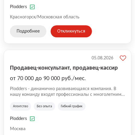
нам быть уверенными в надлежащем качестве
оказываемых услуг.
Plodders
Красногорск/Московская область
Подробнее
Откликнуться
05.08.2026
Продавец-консультант, продавец-кассир
от 70 000 до 90 000 руб./мес.
Plodders - динамично развивающаяся компания. В
нашу команду входят профессионалы с многолетним
опытом коммерческой и операционной деятельности
на рынке аутсорсинга, а накопленный опыт позволяют
Агентство
Без опыта
Гибкий график
нам быть уверенными в надлежащем качестве
оказываемых услуг.
Plodders
Москва