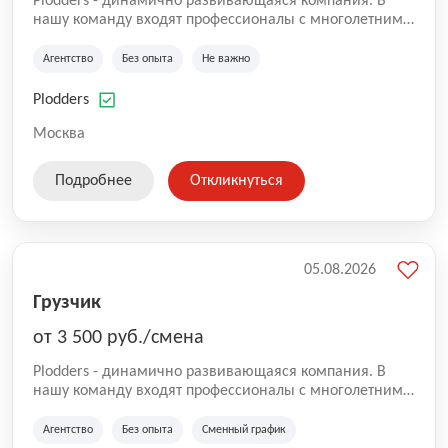
Plodders - динамично развивающаяся компания. В
нашу команду входят профессионалы с многолетним
опытом коммерческой и операционной деятельности
на рынке аутсорсинга, а накопленный опыт позволяют
Агентство
Без опыта
Не важно
нам быть уверенными в надлежащем качестве
оказываемых услуг.
Plodders
Москва
Подробнее
Откликнуться
05.08.2026
Грузчик
от 3 500 руб./смена
Plodders - динамично развивающаяся компания. В
нашу команду входят профессионалы с многолетним
опытом коммерческой и операционной деятельности
на рынке аутсорсинга, а накопленный опыт позволяют
Агентство
Без опыта
Сменный график