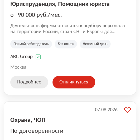
Юриспруденция, Помощник юриста
от 90 000 руб./мес.
Деятельность фирмы относится к подбору персонала
на территории России, стран СНГ и Европы для
юридических организаций, рекламе, искусству,
культуре и развлечениям, информационным
Прямой работодатель
Без опыта
Неполный день
технологиям, интернету.
ABC Group
Москва
Подробнее
Откликнуться
07.08.2026
Охрана, ЧОП
По договоренности