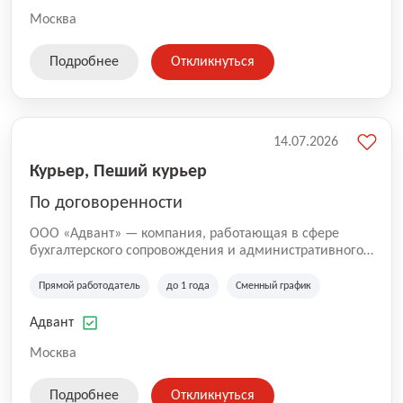
Москва
Подробнее
Откликнуться
14.07.2026
Курьер, Пеший курьер
По договоренности
ООО «Адвант» — компания, работающая в сфере
бухгалтерского сопровождения и административного
обслуживания бизнеса с 1996 года. Организация
зарегистрирована в Санкт-Петербурге и
Прямой работодатель
до 1 года
Сменный график
специализируется на оказании услуг для юридических
лиц и коммерческих организаций.
Адвант
Москва
Подробнее
Откликнуться