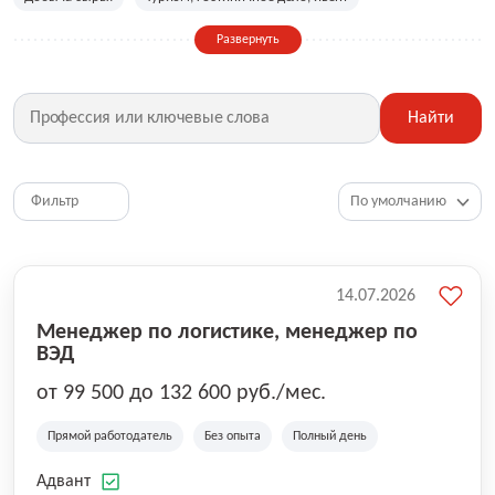
Сельское хозяйство
Дизайн, искусство, ивент
Развернуть
Бухгалтерия, финансы, инвестиции
Рабочие специальности
Фитнес, красота, спорт
Страхование
Найти
Медицина, фармацевтика
Маркетинг, PR, реклама
IT
Рестораны, кафе, общепит
Юриспруденция
HR, управление персоналом
Ритейл, продажи
Фильтр
Топ менеджмент, руководители
14.07.2026
Менеджер по логистике, менеджер по
ВЭД
от 99 500 до 132 600 руб./мес.
Прямой работодатель
Без опыта
Полный день
Адвант