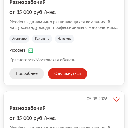
Разнорабочий
от 85 000 руб./мес.
Plodders - динамично развивающаяся компания. В
нашу команду входят профессионалы с многолетним
опытом коммерческой и операционной деятельности
на рынке аутсорсинга, а накопленный опыт позволяют
Агентство
Без опыта
Не важно
нам быть уверенными в надлежащем качестве
оказываемых услуг.
Plodders
Красногорск/Московская область
Подробнее
Откликнуться
05.08.2026
Разнорабочий
от 85 000 руб./мес.