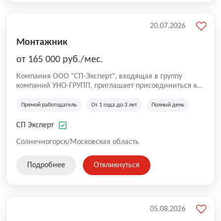
20.07.2026
Монтажник
от 165 000 руб./мес.
Компания ООО "СП-Эксперт", входящая в группу
компаний УНО-ГРУПП, приглашает присоединиться к
нашей команде на производственную площадку! Мы
работаем на рынке с 2005 года и оказываем комплекс
Прямой работодатель
От 1 года до 3 лет
Полный день
услуг по проектированию и строительству капитальных
зданий из гибридных модульных блоков свободной
СП Эксперт
планировки, используя современную технологию
гибридно-модульного строительства.
Солнечногорск/Московская область
Подробнее
Откликнуться
05.08.2026