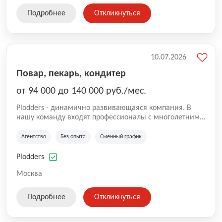
Подробнее
Откликнуться
10.07.2026
Повар, пекарь, кондитер
от 94 000 до 140 000 руб./мес.
Plodders - динамично развивающаяся компания. В
нашу команду входят профессионалы с многолетним
опытом коммерческой и операционной деятельности
на рынке аутсорсинга, а накопленный опыт позволяют
Агентство
Без опыта
Сменный график
нам быть уверенными в надлежащем качестве
оказываемых услуг.
Plodders
Москва
Подробнее
Откликнуться