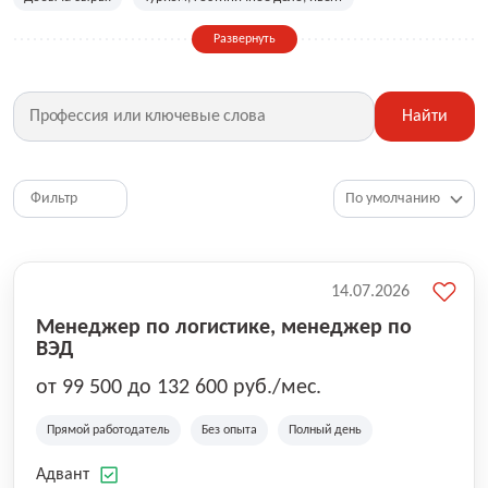
Сельское хозяйство
Дизайн, искусство, ивент
Развернуть
Бухгалтерия, финансы, инвестиции
Рабочие специальности
Фитнес, красота, спорт
Страхование
Найти
Медицина, фармацевтика
Маркетинг, PR, реклама
IT
Рестораны, кафе, общепит
Юриспруденция
HR, управление персоналом
Ритейл, продажи
Фильтр
Топ менеджмент, руководители
14.07.2026
Менеджер по логистике, менеджер по
ВЭД
от 99 500 до 132 600 руб./мес.
Прямой работодатель
Без опыта
Полный день
Адвант