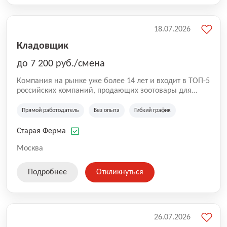
18.07.2026
Кладовщик
до 7 200 руб./смена
Компания на рынке уже более 14 лет и входит в ТОП-5
российских компаний, продающих зоотовары для
домашних животных. Помимо онлайн-магазина,
компания владеет 5 розничными магазинами, а также
Прямой работодатель
Без опыта
Гибкий график
представлена на всех крупнейших маркетплейсах
России (Wildberries, Ozon, Яндекс. Маркет и
Старая Ферма
СберМегаМаркет). «Старая ферма» специализируется
на глобальной доставке товаров по всей территории
Москва
России и за ее пределами. У компании более 18 000
SKU, премиальные бренды кормов и собственные
Подробнее
Откликнуться
СТМ.
26.07.2026