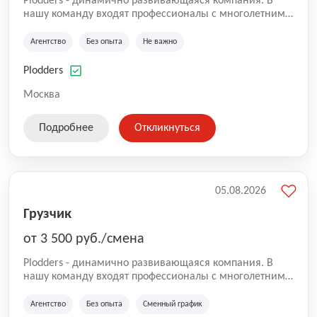
Plodders - динамично развивающаяся компания. В
нашу команду входят профессионалы с многолетним
опытом коммерческой и операционной деятельности
на рынке аутсорсинга, а накопленный опыт позволяют
Агентство
Без опыта
Не важно
нам быть уверенными в надлежащем качестве
оказываемых услуг.
Plodders
Москва
Подробнее
Откликнуться
05.08.2026
Грузчик
от 3 500 руб./смена
Plodders - динамично развивающаяся компания. В
нашу команду входят профессионалы с многолетним
опытом коммерческой и операционной деятельности
на рынке аутсорсинга, а накопленный опыт позволяют
Агентство
Без опыта
Сменный график