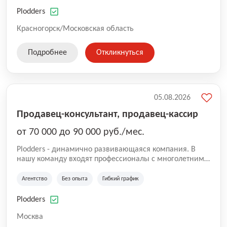
нам быть уверенными в надлежащем качестве
оказываемых услуг.
Plodders
Красногорск/Московская область
Подробнее
Откликнуться
05.08.2026
Продавец-консультант, продавец-кассир
от 70 000 до 90 000 руб./мес.
Plodders - динамично развивающаяся компания. В
нашу команду входят профессионалы с многолетним
опытом коммерческой и операционной деятельности
на рынке аутсорсинга, а накопленный опыт позволяют
Агентство
Без опыта
Гибкий график
нам быть уверенными в надлежащем качестве
оказываемых услуг.
Plodders
Москва