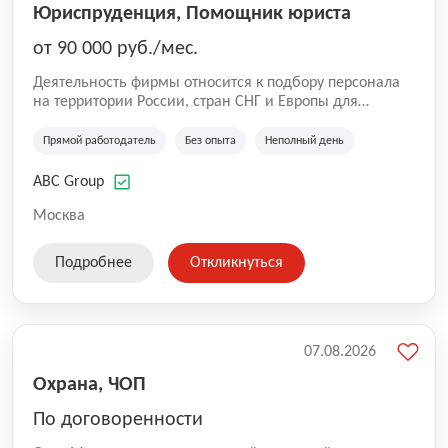
Юриспруденция, Помощник юриста
от 90 000 руб./мес.
Деятельность фирмы относится к подбору персонала
на территории России, стран СНГ и Европы для
юридических организаций, рекламе, искусству,
культуре и развлечениям, информационным
Прямой работодатель
Без опыта
Неполный день
технологиям, интернету.
ABC Group
Москва
Подробнее
Откликнуться
07.08.2026
Охрана, ЧОП
По договоренности