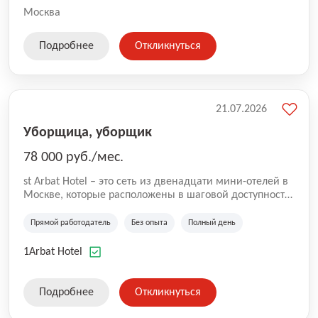
Москва
Подробнее
Откликнуться
21.07.2026
Уборщица, уборщик
78 000 руб./мес.
st Arbat Hotel – это сеть из двенадцати мини-отелей в
Москве, которые расположены в шаговой доступности
от метро Шоссе Энтузиастов, Авиамоторная,
Семеновская, Измайловская, Ботанический сад,
Прямой работодатель
Без опыта
Полный день
Чистые Пруды, Каширская, Таганская и
Академическая, Фрунзенская, Профсоюзная и
1Arbat Hotel
Тушинская. Все отели имеют рейтинг 8+ по оценкам
гостей booking.com
Подробнее
Откликнуться