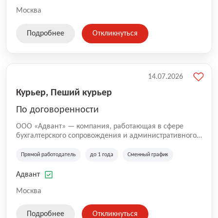
Москва
Подробнее
Откликнуться
14.07.2026
Курьер, Пеший курьер
По договоренности
ООО «Адвант» — компания, работающая в сфере
бухгалтерского сопровождения и административного
обслуживания бизнеса с 1996 года. Организация
зарегистрирована в Санкт-Петербурге и
Прямой работодатель
до 1 года
Сменный график
специализируется на оказании услуг для юридических
лиц и коммерческих организаций.
Адвант
Москва
Подробнее
Откликнуться