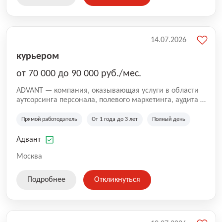
14.07.2026
курьером
от 70 000 до 90 000 руб./мес.
ADVANT — компания, оказывающая услуги в области
аутсорсинга персонала, полевого маркетинга, аудита и
сопровождения проектов для федеральных и
региональных клиентов. Мы работаем на рынке с
Прямой работодатель
От 1 года до 3 лет
Полный день
2001 года и реализуем проекты на территории России,
Казахстана и Беларуси, сотрудничая с компаниями из
Адвант
различных отраслей.
Москва
Подробнее
Откликнуться