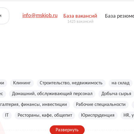
info@mskjob.ru
м
База вакансий
База резюм
1425 вакансий
ки
Клининг
Строительство, недвижимость
на склад
ес
Домашний, обслуживающий персонал
Добыча сырья
хгалтерия, финансы, инвестиции
Рабочие специальности
IT
Рестораны, кафе, общепит
Юриспруденция
HR, 
Развернуть