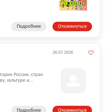
влена на всех
. Маркет и
альной доставке
пании более 18 000
Подробнее
Откликнуться
26.07.2026
тории России, стран
у, культуре и
Подробнее
Откликнуться