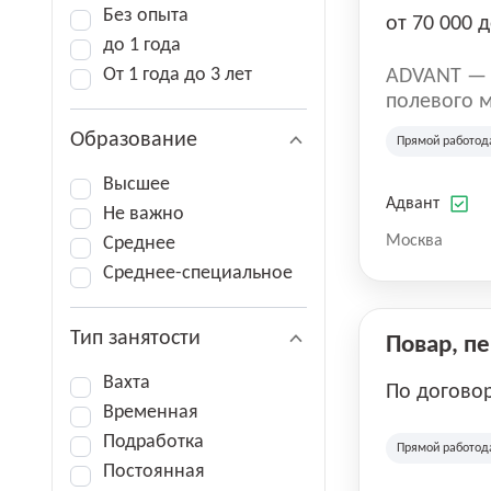
Без опыта
от 70 000 д
до 1 года
От 1 года до 3 лет
ADVANT — к
полевого м
региональн
Образование
Прямой работод
на террито
различных 
Высшее
Адвант
Не важно
Москва
Среднее
Среднее-специальное
Тип занятости
Повар, п
Вахта
По догово
Временная
Подработка
Прямой работод
Постоянная