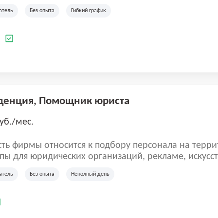
ладеет 5 розничными магазинами, а также предста
атель
Без опыта
Гибкий график
 маркетплейсах России (Wildberries, Ozon, Яндекс
аркет). «Старая ферма» специализируется на глоб
 всей территории России и за ее пределами. У ком
а
иальные бренды кормов и собственные СТМ.
денция, Помощник юриста
уб./мес.
ть фирмы относится к подбору персонала на терри
пы для юридических организаций, рекламе, искусств
иям, информационным технологиям, интернету.
атель
Без опыта
Неполный день