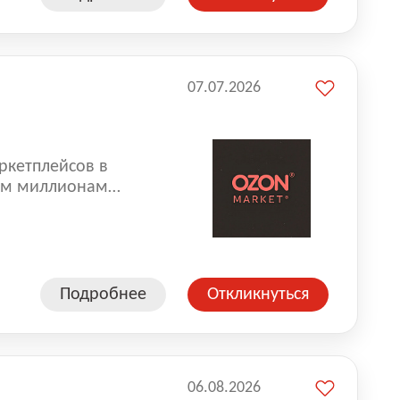
07.07.2026
ркетплейсов в
аем миллионам
одавцам — развивать
улыбкой 😊 Работая у
еской сети, где
а. Ozon
Подробнее
Откликнуться
ддержку
06.08.2026