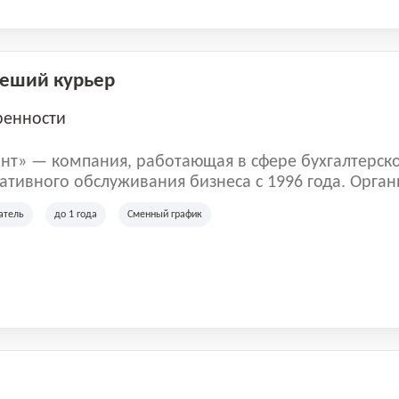
Пеший курьер
ренности
нт» — компания, работающая в сфере бухгалтерск
тивного обслуживания бизнеса с 1996 года. Орган
рована в Санкт-Петербурге и специализируется на 
атель
до 1 года
Сменный график
их лиц и коммерческих организаций.
м