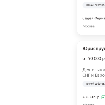
компания в
Прямой работод
крупнейших
СберМегаМ
товаров по
Старая Ферм
SKU, прем
Москва
Юриспру
от 90 000 р
Деятельнос
СНГ и Евро
развлечен
Прямой работод
ABC Group