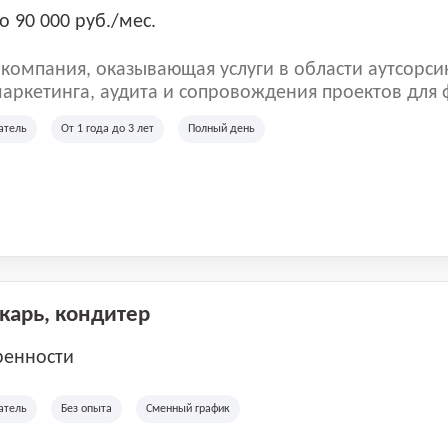
о 90 000 руб./мес.
омпания, оказывающая услуги в области аутсорси
аркетинга, аудита и сопровождения проектов для
ых клиентов. Мы работаем на рынке с 2001 года и
атель
От 1 года до 3 лет
Полный день
рии России, Казахстана и Беларуси, сотрудничая с
отраслей.
екарь, кондитер
ренности
атель
Без опыта
Сменный график