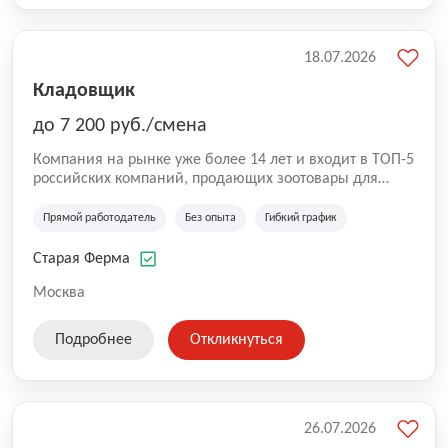
18.07.2026
Кладовщик
до 7 200 руб./смена
Компания на рынке уже более 14 лет и входит в ТОП-5
российских компаний, продающих зоотовары для
домашних животных. Помимо онлайн-магазина,
компания владеет 5 розничными магазинами, а также
Прямой работодатель
Без опыта
Гибкий график
представлена на всех крупнейших маркетплейсах
России (Wildberries, Ozon, Яндекс. Маркет и
Старая Ферма
СберМегаМаркет). «Старая ферма» специализируется
на глобальной доставке товаров по всей территории
Москва
России и за ее пределами. У компании более 18 000
SKU, премиальные бренды кормов и собственные
Подробнее
Откликнуться
СТМ.
26.07.2026