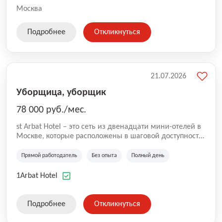
Москва
Подробнее
Откликнуться
21.07.2026
Уборщица, уборщик
78 000 руб./мес.
st Arbat Hotel – это сеть из двенадцати мини-отелей в
Москве, которые расположены в шаговой доступности
от метро Шоссе Энтузиастов, Авиамоторная,
Семеновская, Измайловская, Ботанический сад,
Прямой работодатель
Без опыта
Полный день
Чистые Пруды, Каширская, Таганская и
Академическая, Фрунзенская, Профсоюзная и
1Arbat Hotel
Тушинская. Все отели имеют рейтинг 8+ по оценкам
гостей booking.com
Подробнее
Откликнуться