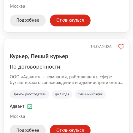
Москва
Подробнее
Откликнуться
14.07.2026
Курьер, Пеший курьер
По договоренности
ООО «Адвант» — компания, работающая в сфере
бухгалтерского сопровождения и административного
обслуживания бизнеса с 1996 года. Организация
зарегистрирована в Санкт-Петербурге и
Прямой работодатель
до 1 года
Сменный график
специализируется на оказании услуг для юридических
лиц и коммерческих организаций.
Адвант
Москва
Подробнее
Откликнуться