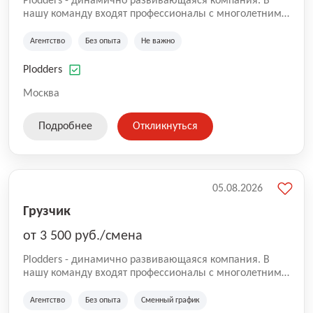
Plodders - динамично развивающаяся компания. В
нашу команду входят профессионалы с многолетним
опытом коммерческой и операционной деятельности
на рынке аутсорсинга, а накопленный опыт позволяют
Агентство
Без опыта
Не важно
нам быть уверенными в надлежащем качестве
оказываемых услуг.
Plodders
Москва
Подробнее
Откликнуться
05.08.2026
Грузчик
от 3 500 руб./смена
Plodders - динамично развивающаяся компания. В
нашу команду входят профессионалы с многолетним
опытом коммерческой и операционной деятельности
на рынке аутсорсинга, а накопленный опыт позволяют
Агентство
Без опыта
Сменный график