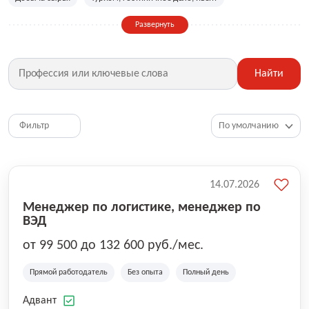
Сельское хозяйство
Дизайн, искусство, ивент
Развернуть
Бухгалтерия, финансы, инвестиции
Рабочие специальности
Фитнес, красота, спорт
Страхование
Найти
Медицина, фармацевтика
Маркетинг, PR, реклама
IT
Рестораны, кафе, общепит
Юриспруденция
HR, управление персоналом
Ритейл, продажи
Фильтр
Топ менеджмент, руководители
14.07.2026
Менеджер по логистике, менеджер по
ВЭД
от 99 500 до 132 600 руб./мес.
Прямой работодатель
Без опыта
Полный день
Адвант