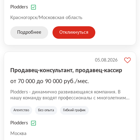
нам быть уверенными в надлежащем качестве
оказываемых услуг.
Plodders
Красногорск/Московская область
Подробнее
Откликнуться
05.08.2026
Продавец-консультант, продавец-кассир
от 70 000 до 90 000 руб./мес.
Plodders - динамично развивающаяся компания. В
нашу команду входят профессионалы с многолетним
опытом коммерческой и операционной деятельности
на рынке аутсорсинга, а накопленный опыт позволяют
Агентство
Без опыта
Гибкий график
нам быть уверенными в надлежащем качестве
оказываемых услуг.
Plodders
Москва