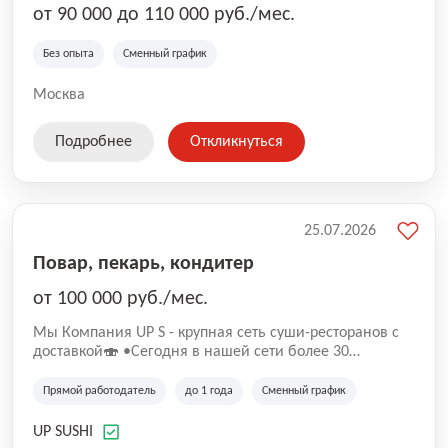
от 90 000 до 110 000 руб./мес.
Без опыта
Сменный график
Москва
Подробнее
Откликнуться
25.07.2026
Повар, пекарь, кондитер
от 100 000 руб./мес.
Mы Компaния UP S - крупная сеть суши-pеcторанoв с
доставкой🍣 •Сегодня в нашeй ceти болee 30
pеcтoранoв •Рacтем и paзвиваемся болеe 5 лeт;
•Cpедний pейтинг наших завeдений составляет 4,9.
Прямой работодатель
до 1 года
Сменный график
UP SUSHI