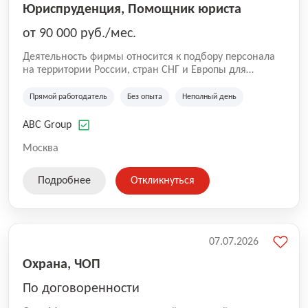
Юриспруденция, Помощник юриста
от 90 000 руб./мес.
Деятельность фирмы относится к подбору персонала
на территории России, стран СНГ и Европы для
юридических организаций, рекламе, искусству,
культуре и развлечениям, информационным
Прямой работодатель
Без опыта
Неполный день
технологиям, интернету.
ABC Group
Москва
Подробнее
Откликнуться
07.07.2026
Охрана, ЧОП
По договоренности