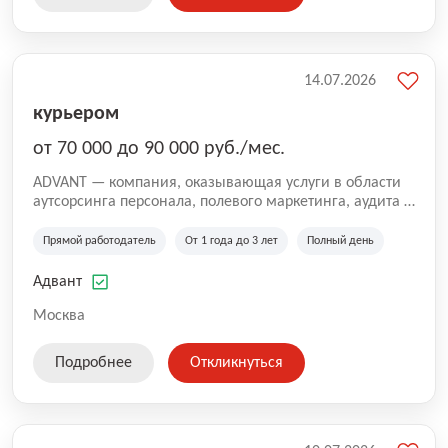
14.07.2026
курьером
от 70 000 до 90 000 руб./мес.
ADVANT — компания, оказывающая услуги в области
аутсорсинга персонала, полевого маркетинга, аудита и
сопровождения проектов для федеральных и
региональных клиентов. Мы работаем на рынке с
Прямой работодатель
От 1 года до 3 лет
Полный день
2001 года и реализуем проекты на территории России,
Казахстана и Беларуси, сотрудничая с компаниями из
Адвант
различных отраслей.
Москва
Подробнее
Откликнуться