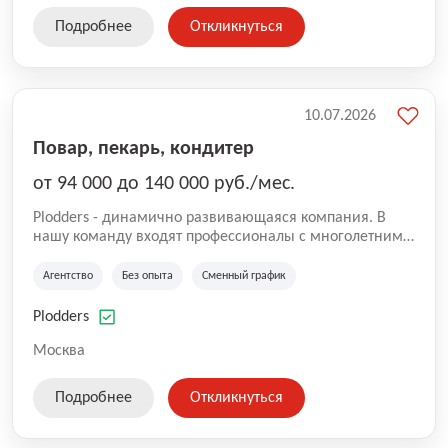
Подробнее
Откликнуться
10.07.2026
Повар, пекарь, кондитер
от 94 000 до 140 000 руб./мес.
Plodders - динамично развивающаяся компания. В
нашу команду входят профессионалы с многолетним
опытом коммерческой и операционной деятельности
на рынке аутсорсинга, а накопленный опыт позволяют
Агентство
Без опыта
Сменный график
нам быть уверенными в надлежащем качестве
оказываемых услуг.
Plodders
Москва
Подробнее
Откликнуться