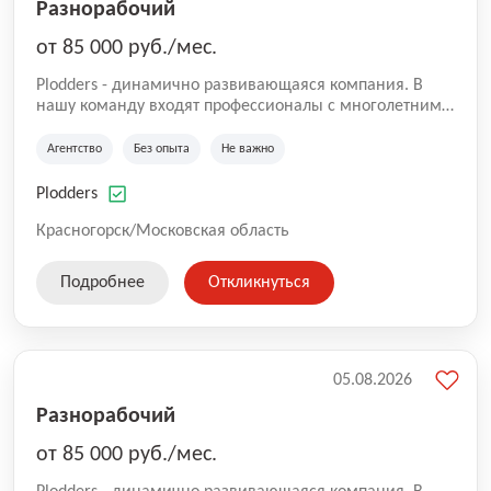
Разнорабочий
от 85 000 руб./мес.
Plodders - динамично развивающаяся компания. В
нашу команду входят профессионалы с многолетним
опытом коммерческой и операционной деятельности
на рынке аутсорсинга, а накопленный опыт позволяют
Агентство
Без опыта
Не важно
нам быть уверенными в надлежащем качестве
оказываемых услуг.
Plodders
Красногорск/Московская область
Подробнее
Откликнуться
05.08.2026
Разнорабочий
от 85 000 руб./мес.