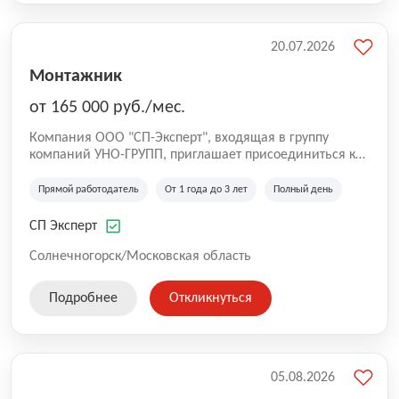
20.07.2026
Монтажник
от 165 000 руб./мес.
Компания ООО "СП-Эксперт", входящая в группу
компаний УНО-ГРУПП, приглашает присоединиться к
нашей команде на производственную площадку! Мы
работаем на рынке с 2005 года и оказываем комплекс
Прямой работодатель
От 1 года до 3 лет
Полный день
услуг по проектированию и строительству капитальных
зданий из гибридных модульных блоков свободной
СП Эксперт
планировки, используя современную технологию
гибридно-модульного строительства.
Солнечногорск/Московская область
Подробнее
Откликнуться
05.08.2026