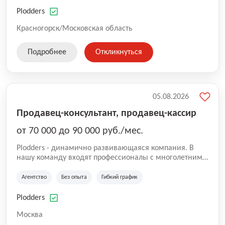
нам быть уверенными в надлежащем качестве
оказываемых услуг.
Plodders
Красногорск/Московская область
Подробнее
Откликнуться
05.08.2026
Продавец-консультант, продавец-кассир
от 70 000 до 90 000 руб./мес.
Plodders - динамично развивающаяся компания. В
нашу команду входят профессионалы с многолетним
опытом коммерческой и операционной деятельности
на рынке аутсорсинга, а накопленный опыт позволяют
Агентство
Без опыта
Гибкий график
нам быть уверенными в надлежащем качестве
оказываемых услуг.
Plodders
Москва