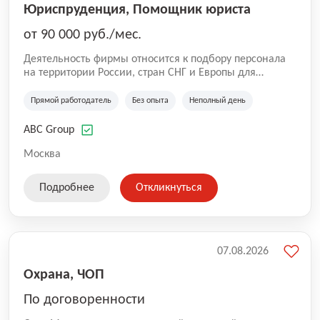
Юриспруденция, Помощник юриста
от 90 000 руб./мес.
Деятельность фирмы относится к подбору персонала
на территории России, стран СНГ и Европы для
юридических организаций, рекламе, искусству,
культуре и развлечениям, информационным
Прямой работодатель
Без опыта
Неполный день
технологиям, интернету.
ABC Group
Москва
Подробнее
Откликнуться
07.08.2026
Охрана, ЧОП
По договоренности