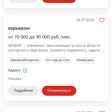
14.07.2026
курьером
от 70 000 до 90 000 руб./мес.
ADVANT — компания, оказывающая услуги в области
аутсорсинга персонала, полевого маркетинга, аудита и
сопровождения проектов для федеральных и
региональных клиентов. Мы работаем на рынке с
Прямой работодатель
От 1 года до 3 лет
Полный день
2001 года и реализуем проекты на территории России,
Казахстана и Беларуси, сотрудничая с компаниями из
Адвант
различных отраслей.
Москва
Подробнее
Откликнуться