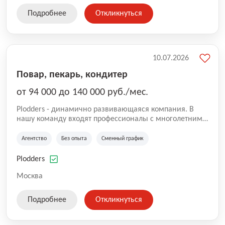
Подробнее
Откликнуться
10.07.2026
Повар, пекарь, кондитер
от 94 000 до 140 000 руб./мес.
Plodders - динамично развивающаяся компания. В
нашу команду входят профессионалы с многолетним
опытом коммерческой и операционной деятельности
на рынке аутсорсинга, а накопленный опыт позволяют
Агентство
Без опыта
Сменный график
нам быть уверенными в надлежащем качестве
оказываемых услуг.
Plodders
Москва
Подробнее
Откликнуться