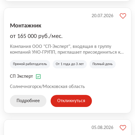
20.07.2026
Монтажник
от 165 000 руб./мес.
Компания ООО "СП-Эксперт", входящая в группу
компаний УНО-ГРУПП, приглашает присоединиться к
нашей команде на производственную площадку! Мы
работаем на рынке с 2005 года и оказываем комплекс
Прямой работодатель
От 1 года до 3 лет
Полный день
услуг по проектированию и строительству капитальных
зданий из гибридных модульных блоков свободной
СП Эксперт
планировки, используя современную технологию
гибридно-модульного строительства.
Солнечногорск/Московская область
Подробнее
Откликнуться
05.08.2026