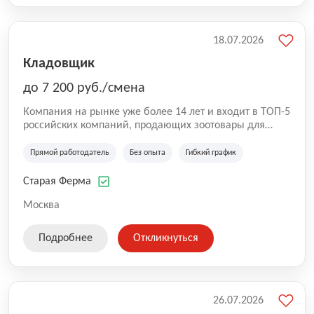
18.07.2026
Кладовщик
до 7 200 руб./смена
Компания на рынке уже более 14 лет и входит в ТОП-5
российских компаний, продающих зоотовары для
домашних животных. Помимо онлайн-магазина,
компания владеет 5 розничными магазинами, а также
Прямой работодатель
Без опыта
Гибкий график
представлена на всех крупнейших маркетплейсах
России (Wildberries, Ozon, Яндекс. Маркет и
Старая Ферма
СберМегаМаркет). «Старая ферма» специализируется
на глобальной доставке товаров по всей территории
Москва
России и за ее пределами. У компании более 18 000
SKU, премиальные бренды кормов и собственные
Подробнее
Откликнуться
СТМ.
26.07.2026