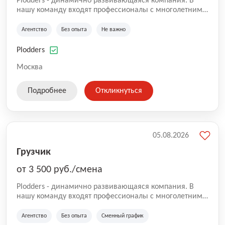
Plodders - динамично развивающаяся компания. В
нашу команду входят профессионалы с многолетним
опытом коммерческой и операционной деятельности
на рынке аутсорсинга, а накопленный опыт позволяют
Агентство
Без опыта
Не важно
нам быть уверенными в надлежащем качестве
оказываемых услуг.
Plodders
Москва
Подробнее
Откликнуться
05.08.2026
Грузчик
от 3 500 руб./смена
Plodders - динамично развивающаяся компания. В
нашу команду входят профессионалы с многолетним
опытом коммерческой и операционной деятельности
на рынке аутсорсинга, а накопленный опыт позволяют
Агентство
Без опыта
Сменный график