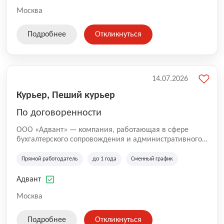
Москва
Подробнее
Откликнуться
14.07.2026
Курьер, Пеший курьер
По договоренности
ООО «Адвант» — компания, работающая в сфере
бухгалтерского сопровождения и административного
обслуживания бизнеса с 1996 года. Организация
зарегистрирована в Санкт-Петербурге и
Прямой работодатель
до 1 года
Сменный график
специализируется на оказании услуг для юридических
лиц и коммерческих организаций.
Адвант
Москва
Подробнее
Откликнуться