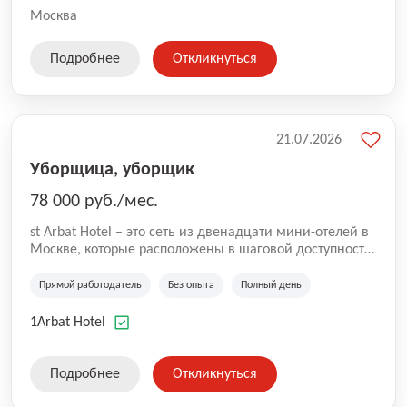
Москва
Подробнее
Откликнуться
21.07.2026
Уборщица, уборщик
78 000 руб./мес.
st Arbat Hotel – это сеть из двенадцати мини-отелей в
Москве, которые расположены в шаговой доступности
от метро Шоссе Энтузиастов, Авиамоторная,
Семеновская, Измайловская, Ботанический сад,
Прямой работодатель
Без опыта
Полный день
Чистые Пруды, Каширская, Таганская и
Академическая, Фрунзенская, Профсоюзная и
1Arbat Hotel
Тушинская. Все отели имеют рейтинг 8+ по оценкам
гостей booking.com
Подробнее
Откликнуться