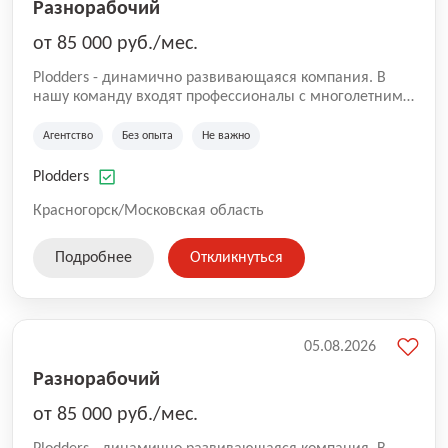
Разнорабочий
от 85 000 руб./мес.
Plodders - динамично развивающаяся компания. В
нашу команду входят профессионалы с многолетним
опытом коммерческой и операционной деятельности
на рынке аутсорсинга, а накопленный опыт позволяют
Агентство
Без опыта
Не важно
нам быть уверенными в надлежащем качестве
оказываемых услуг.
Plodders
Красногорск/Московская область
Подробнее
Откликнуться
05.08.2026
Разнорабочий
от 85 000 руб./мес.