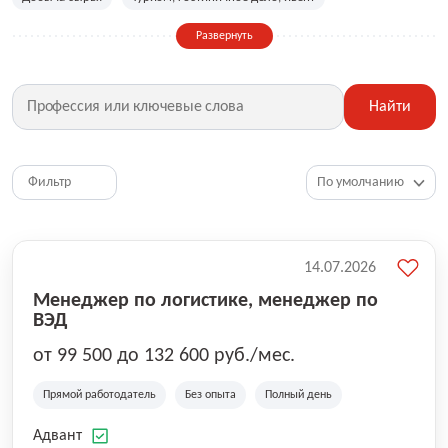
Сельское хозяйство
Дизайн, искусство, ивент
Развернуть
Бухгалтерия, финансы, инвестиции
Рабочие специальности
Фитнес, красота, спорт
Страхование
Найти
Медицина, фармацевтика
Маркетинг, PR, реклама
IT
Рестораны, кафе, общепит
Юриспруденция
HR, управление персоналом
Ритейл, продажи
Фильтр
Топ менеджмент, руководители
14.07.2026
Менеджер по логистике, менеджер по
ВЭД
от 99 500 до 132 600 руб./мес.
Прямой работодатель
Без опыта
Полный день
Адвант