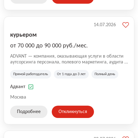
14.07.2026
курьером
от 70 000 до 90 000 руб./мес.
ADVANT — компания, оказывающая услуги в области
аутсорсинга персонала, полевого маркетинга, аудита и
сопровождения проектов для федеральных и
региональных клиентов. Мы работаем на рынке с
Прямой работодатель
От 1 года до 3 лет
Полный день
2001 года и реализуем проекты на территории России,
Казахстана и Беларуси, сотрудничая с компаниями из
Адвант
различных отраслей.
Москва
Подробнее
Откликнуться