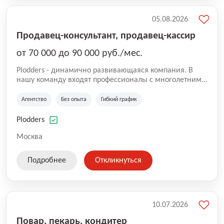
05.08.2026
Продавец-консультант, продавец-кассир
от 70 000 до 90 000 руб./мес.
Plodders - динамично развивающаяся компания. В
нашу команду входят профессионалы с многолетним
опытом коммерческой и операционной деятельности
на рынке аутсорсинга, а накопленный опыт позволяют
Агентство
Без опыта
Гибкий график
нам быть уверенными в надлежащем качестве
оказываемых услуг.
Plodders
Москва
Подробнее
Откликнуться
10.07.2026
Повар, пекарь, кондитер