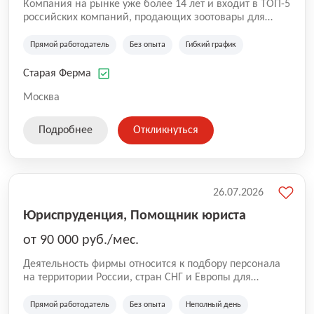
Компания на рынке уже более 14 лет и входит в ТОП-5
российских компаний, продающих зоотовары для
домашних животных. Помимо онлайн-магазина,
компания владеет 5 розничными магазинами, а также
Прямой работодатель
Без опыта
Гибкий график
представлена на всех крупнейших маркетплейсах
России (Wildberries, Ozon, Яндекс. Маркет и
Старая Ферма
СберМегаМаркет). «Старая ферма» специализируется
на глобальной доставке товаров по всей территории
Москва
России и за ее пределами. У компании более 18 000
SKU, премиальные бренды кормов и собственные
Подробнее
Откликнуться
СТМ.
26.07.2026
Юриспруденция, Помощник юриста
от 90 000 руб./мес.
Деятельность фирмы относится к подбору персонала
на территории России, стран СНГ и Европы для
юридических организаций, рекламе, искусству,
культуре и развлечениям, информационным
Прямой работодатель
Без опыта
Неполный день