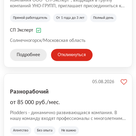
Компания ООО "СП-Эксперт", входящая в группу
компаний УНО-ГРУПП, приглашает присоединиться к
нашей команде на производственную площадку! Мы
работаем на рынке с 2005 года и оказываем комплекс
Прямой работодатель
От 1 года до 3 лет
Полный день
услуг по проектированию и строительству капитальных
зданий из гибридных модульных блоков свободной
СП Эксперт
планировки, используя современную технологию
гибридно-модульного строительства.
Солнечногорск/Московская область
Подробнее
Откликнуться
05.08.2026
Разнорабочий
от 85 000 руб./мес.
Plodders - динамично развивающаяся компания. В
нашу команду входят профессионалы с многолетним
опытом коммерческой и операционной деятельности
на рынке аутсорсинга, а накопленный опыт позволяют
Агентство
Без опыта
Не важно