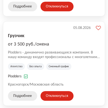
Подробнее
Откликнуться
05.08.2026
Грузчик
от 3 500 руб./смена
Plodders - динамично развивающаяся компания. В
нашу команду входят профессионалы с многолетним
опытом коммерческой и операционной деятельности
на рынке аутсорсинга, а накопленный опыт позволяют
Агентство
Без опыта
Сменный график
нам быть уверенными в надлежащем качестве
оказываемых услуг.
Plodders
Красногорск/Московская область
Подробнее
Откликнуться