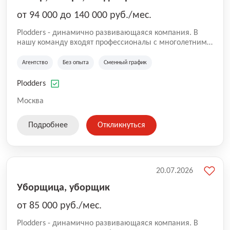
от 94 000 до 140 000 руб./мес.
Plodders - динамично развивающаяся компания. В
нашу команду входят профессионалы с многолетним
опытом коммерческой и операционной деятельности
на рынке аутсорсинга, а накопленный опыт позволяют
Агентство
Без опыта
Сменный график
нам быть уверенными в надлежащем качестве
оказываемых услуг.
Plodders
Москва
Подробнее
Откликнуться
20.07.2026
Уборщица, уборщик
от 85 000 руб./мес.
Plodders - динамично развивающаяся компания. В