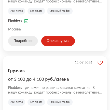
нашу команду входят профессионалы с многолетним
опытом коммерческой и операционной деятельности
на рынке аутсорсинга, а накопленный опыт позволяют
Агентство
Без опыта
Сменный график
нам быть уверенными в надлежащем качестве
оказываемых услуг.
Plodders
Москва
Подробнее
Откликнуться
12.07.2026
Грузчик
от 3 100 до 4 100 руб./смена
Plodders - динамично развивающаяся компания. В
нашу команду входят профессионалы с многолетним
опытом коммерческой и операционной деятельности
на рынке аутсорсинга, а накопленный опыт позволяют
Агентство
Без опыта
Сменный график
нам быть уверенными в надлежащем качестве