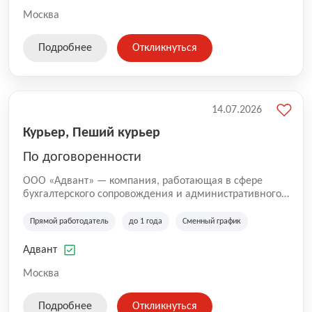
Москва
Подробнее
Откликнуться
14.07.2026
Курьер, Пеший курьер
По договоренности
ООО «Адвант» — компания, работающая в сфере
бухгалтерского сопровождения и административного
обслуживания бизнеса с 1996 года. Организация
зарегистрирована в Санкт-Петербурге и
Прямой работодатель
до 1 года
Сменный график
специализируется на оказании услуг для юридических
лиц и коммерческих организаций.
Адвант
Москва
Подробнее
Откликнуться