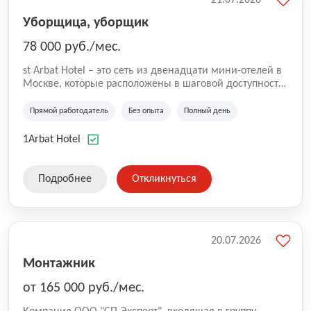
Уборщица, уборщик
78 000 руб./мес.
st Arbat Hotel – это сеть из двенадцати мини-отелей в
Москве, которые расположены в шаговой доступности
от метро Шоссе Энтузиастов, Авиамоторная,
Семеновская, Измайловская, Ботанический сад,
Прямой работодатель
Без опыта
Полный день
Чистые Пруды, Каширская, Таганская и
Академическая, Фрунзенская, Профсоюзная и
1Arbat Hotel
Тушинская. Все отели имеют рейтинг 8+ по оценкам
гостей booking.com
Подробнее
Откликнуться
20.07.2026
Монтажник
от 165 000 руб./мес.