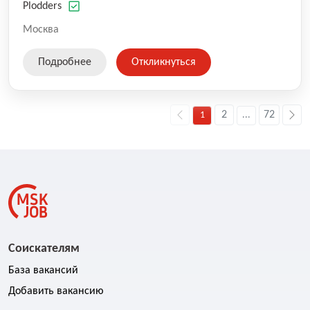
оказываемых услуг.
Plodders
Москва
Подробнее
Откликнуться
2
72
1
...
Соискателям
База вакансий
Добавить вакансию