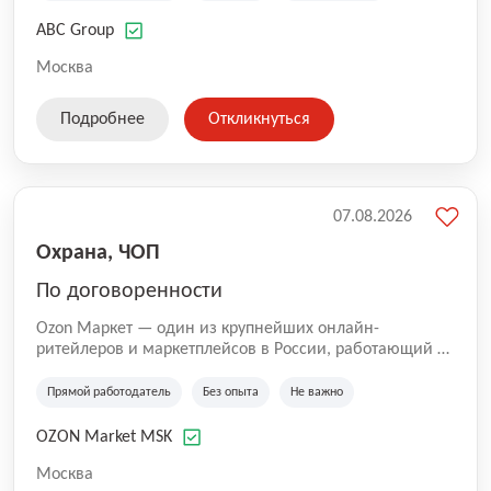
технологиям, интернету.
ABC Group
Москва
Подробнее
Откликнуться
07.08.2026
Охрана, ЧОП
По договоренности
Ozon Маркет — один из крупнейших онлайн-
ритейлеров и маркетплейсов в России, работающий по
принципу «всё для всех». Мы помогаем миллионам
покупателей получать нужные товары быстро и
Прямой работодатель
Без опыта
Не важно
удобно, а продавцам — развивать свой бизнес по
всей стране. Наши курьеры и водители — важная
OZON Market MSK
часть команды Ozon. Благодаря им заказы доходят до
клиентов вовремя и с улыбкой 😊 Работая у нас, вы
Москва