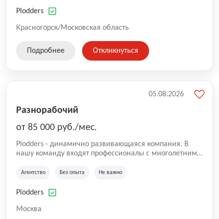
нам быть уверенными в надлежащем качестве
оказываемых услуг.
Plodders
Красногорск/Московская область
Подробнее
Откликнуться
05.08.2026
Разнорабочий
от 85 000 руб./мес.
Plodders - динамично развивающаяся компания. В
нашу команду входят профессионалы с многолетним
опытом коммерческой и операционной деятельности
на рынке аутсорсинга, а накопленный опыт позволяют
Агентство
Без опыта
Не важно
нам быть уверенными в надлежащем качестве
оказываемых услуг.
Plodders
Москва