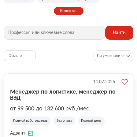
Сельское хозяйство
Дизайн, искусство, ивент
Развернуть
Бухгалтерия, финансы, инвестиции
Рабочие специальности
Фитнес, красота, спорт
Страхование
Найти
Медицина, фармацевтика
Маркетинг, PR, реклама
IT
Рестораны, кафе, общепит
Юриспруденция
HR, управление персоналом
Ритейл, продажи
Фильтр
Топ менеджмент, руководители
14.07.2026
Менеджер по логистике, менеджер по
ВЭД
от 99 500 до 132 600 руб./мес.
Прямой работодатель
Без опыта
Полный день
Адвант