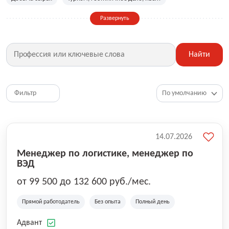
Сельское хозяйство
Дизайн, искусство, ивент
Развернуть
Бухгалтерия, финансы, инвестиции
Рабочие специальности
Фитнес, красота, спорт
Страхование
Найти
Медицина, фармацевтика
Маркетинг, PR, реклама
IT
Рестораны, кафе, общепит
Юриспруденция
HR, управление персоналом
Ритейл, продажи
Фильтр
Топ менеджмент, руководители
14.07.2026
Менеджер по логистике, менеджер по
ВЭД
от 99 500 до 132 600 руб./мес.
Прямой работодатель
Без опыта
Полный день
Адвант