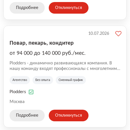
Подробнее
Откликнуться
10.07.2026
Повар, пекарь, кондитер
от 94 000 до 140 000 руб./мес.
Plodders - динамично развивающаяся компания. В
нашу команду входят профессионалы с многолетним
опытом коммерческой и операционной деятельности
на рынке аутсорсинга, а накопленный опыт позволяют
Агентство
Без опыта
Сменный график
нам быть уверенными в надлежащем качестве
оказываемых услуг.
Plodders
Москва
Подробнее
Откликнуться