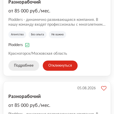
Разнорабочий
от 85 000 руб./мес.
Plodders - динамично развивающаяся компания. В
нашу команду входят профессионалы с многолетним
опытом коммерческой и операционной деятельности
на рынке аутсорсинга, а накопленный опыт позволяют
Агентство
Без опыта
Не важно
нам быть уверенными в надлежащем качестве
оказываемых услуг.
Plodders
Красногорск/Московская область
Подробнее
Откликнуться
05.08.2026
Разнорабочий
от 85 000 руб./мес.