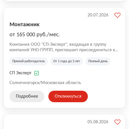
20.07.2026
Монтажник
от 165 000 руб./мес.
Компания ООО "СП-Эксперт", входящая в группу
компаний УНО-ГРУПП, приглашает присоединиться к
нашей команде на производственную площадку! Мы
работаем на рынке с 2005 года и оказываем комплекс
Прямой работодатель
От 1 года до 3 лет
Полный день
услуг по проектированию и строительству капитальных
зданий из гибридных модульных блоков свободной
СП Эксперт
планировки, используя современную технологию
гибридно-модульного строительства.
Солнечногорск/Московская область
Подробнее
Откликнуться
05.08.2026