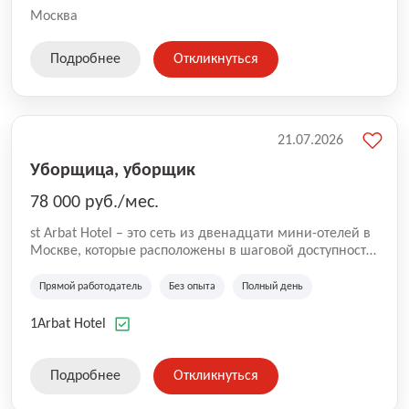
Москва
Подробнее
Откликнуться
21.07.2026
Уборщица, уборщик
78 000 руб./мес.
st Arbat Hotel – это сеть из двенадцати мини-отелей в
Москве, которые расположены в шаговой доступности
от метро Шоссе Энтузиастов, Авиамоторная,
Семеновская, Измайловская, Ботанический сад,
Прямой работодатель
Без опыта
Полный день
Чистые Пруды, Каширская, Таганская и
Академическая, Фрунзенская, Профсоюзная и
1Arbat Hotel
Тушинская. Все отели имеют рейтинг 8+ по оценкам
гостей booking.com
Подробнее
Откликнуться