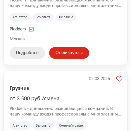
Plodders - динамично развивающаяся компания. В
нашу команду входят профессионалы с многолетним
опытом коммерческой и операционной деятельности
на рынке аутсорсинга, а накопленный опыт позволяют
Агентство
Без опыта
Не важно
нам быть уверенными в надлежащем качестве
оказываемых услуг.
Plodders
Москва
Подробнее
Откликнуться
05.08.2026
Грузчик
от 3 500 руб./смена
Plodders - динамично развивающаяся компания. В
нашу команду входят профессионалы с многолетним
опытом коммерческой и операционной деятельности
на рынке аутсорсинга, а накопленный опыт позволяют
Агентство
Без опыта
Сменный график