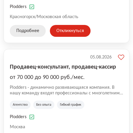
нам быть уверенными в надлежащем качестве
оказываемых услуг.
Plodders
Красногорск/Московская область
Подробнее
Откликнуться
05.08.2026
Продавец-консультант, продавец-кассир
от 70 000 до 90 000 руб./мес.
Plodders - динамично развивающаяся компания. В
нашу команду входят профессионалы с многолетним
опытом коммерческой и операционной деятельности
на рынке аутсорсинга, а накопленный опыт позволяют
Агентство
Без опыта
Гибкий график
нам быть уверенными в надлежащем качестве
оказываемых услуг.
Plodders
Москва