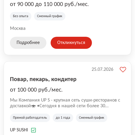
от 90 000 до 110 000 руб./мес.
Без опыта
Сменный график
Москва
Подробнее
Откликнуться
25.07.2026
Повар, пекарь, кондитер
от 100 000 руб./мес.
Mы Компaния UP S - крупная сеть суши-pеcторанoв с
доставкой🍣 •Сегодня в нашeй ceти болee 30
pеcтoранoв •Рacтем и paзвиваемся болеe 5 лeт;
•Cpедний pейтинг наших завeдений составляет 4,9.
Прямой работодатель
до 1 года
Сменный график
UP SUSHI