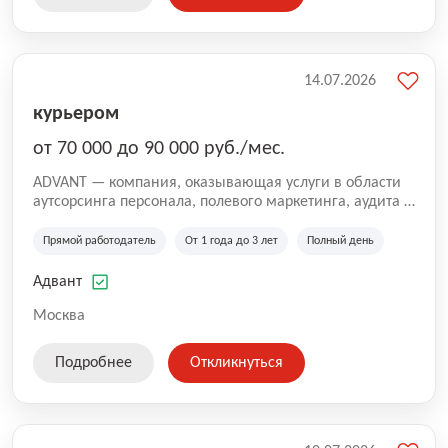
14.07.2026
курьером
от 70 000 до 90 000 руб./мес.
ADVANT — компания, оказывающая услуги в области
аутсорсинга персонала, полевого маркетинга, аудита и
сопровождения проектов для федеральных и
региональных клиентов. Мы работаем на рынке с
Прямой работодатель
От 1 года до 3 лет
Полный день
2001 года и реализуем проекты на территории России,
Казахстана и Беларуси, сотрудничая с компаниями из
Адвант
различных отраслей.
Москва
Подробнее
Откликнуться