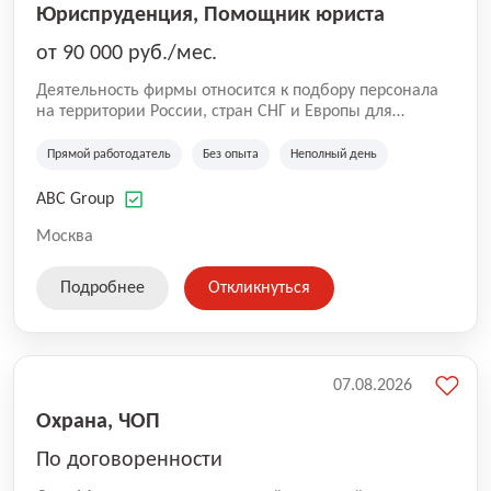
Юриспруденция, Помощник юриста
от 90 000 руб./мес.
Деятельность фирмы относится к подбору персонала
на территории России, стран СНГ и Европы для
юридических организаций, рекламе, искусству,
культуре и развлечениям, информационным
Прямой работодатель
Без опыта
Неполный день
технологиям, интернету.
ABC Group
Москва
Подробнее
Откликнуться
07.08.2026
Охрана, ЧОП
По договоренности