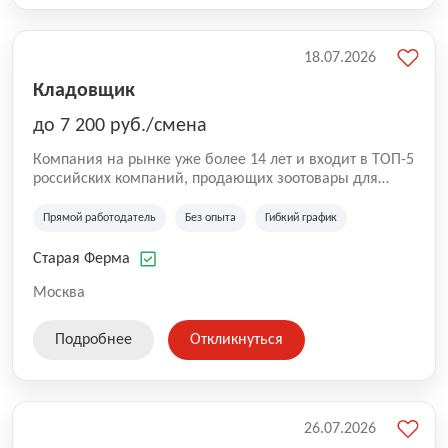
18.07.2026
Кладовщик
до 7 200 руб./смена
Компания на рынке уже более 14 лет и входит в ТОП-5
российских компаний, продающих зоотовары для
домашних животных. Помимо онлайн-магазина,
компания владеет 5 розничными магазинами, а также
Прямой работодатель
Без опыта
Гибкий график
представлена на всех крупнейших маркетплейсах
России (Wildberries, Ozon, Яндекс. Маркет и
Старая Ферма
СберМегаМаркет). «Старая ферма» специализируется
на глобальной доставке товаров по всей территории
Москва
России и за ее пределами. У компании более 18 000
SKU, премиальные бренды кормов и собственные
Подробнее
Откликнуться
СТМ.
26.07.2026