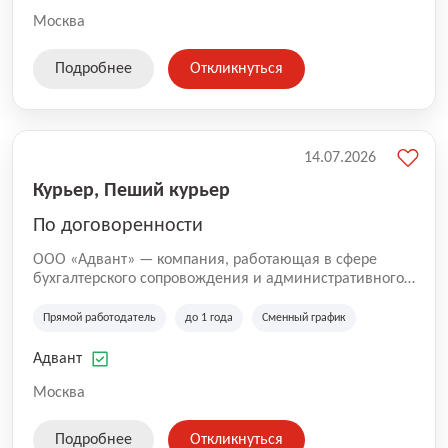
Москва
Подробнее
Откликнуться
14.07.2026
Курьер, Пеший курьер
По договоренности
ООО «Адвант» — компания, работающая в сфере
бухгалтерского сопровождения и административного
обслуживания бизнеса с 1996 года. Организация
зарегистрирована в Санкт-Петербурге и
Прямой работодатель
до 1 года
Сменный график
специализируется на оказании услуг для юридических
лиц и коммерческих организаций.
Адвант
Москва
Подробнее
Откликнуться