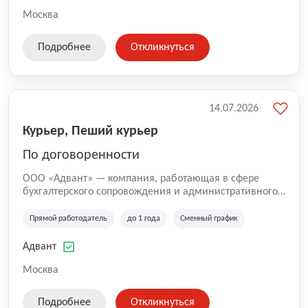
Москва
Подробнее
Откликнуться
14.07.2026
Курьер, Пеший курьер
По договоренности
ООО «Адвант» — компания, работающая в сфере
бухгалтерского сопровождения и административного
обслуживания бизнеса с 1996 года. Организация
зарегистрирована в Санкт-Петербурге и
Прямой работодатель
до 1 года
Сменный график
специализируется на оказании услуг для юридических
лиц и коммерческих организаций.
Адвант
Москва
Подробнее
Откликнуться