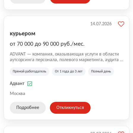
14.07.2026
курьером
от 70 000 до 90 000 руб./мес.
ADVANT — компания, оказывающая услуги в области
аутсорсинга персонала, полевого маркетинга, аудита и
сопровождения проектов для федеральных и
региональных клиентов. Мы работаем на рынке с
Прямой работодатель
От 1 года до 3 лет
Полный день
2001 года и реализуем проекты на территории России,
Казахстана и Беларуси, сотрудничая с компаниями из
Адвант
различных отраслей.
Москва
Подробнее
Откликнуться