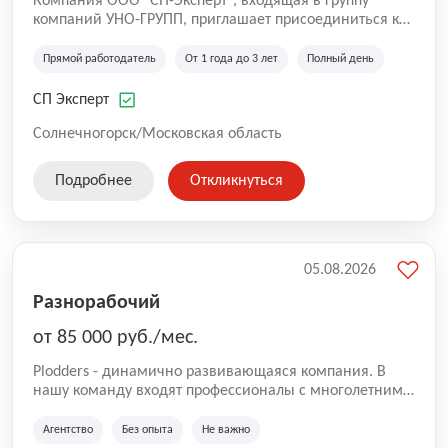
Компания ООО "СП-Эксперт", входящая в группу
компаний УНО-ГРУПП, приглашает присоединиться к
нашей команде на производственную площадку! Мы
работаем на рынке с 2005 года и оказываем комплекс
Прямой работодатель
От 1 года до 3 лет
Полный день
услуг по проектированию и строительству капитальных
зданий из гибридных модульных блоков свободной
СП Эксперт
планировки, используя современную технологию
гибридно-модульного строительства.
Солнечногорск/Московская область
Подробнее
Откликнуться
05.08.2026
Разнорабочий
от 85 000 руб./мес.
Plodders - динамично развивающаяся компания. В
нашу команду входят профессионалы с многолетним
опытом коммерческой и операционной деятельности
на рынке аутсорсинга, а накопленный опыт позволяют
Агентство
Без опыта
Не важно