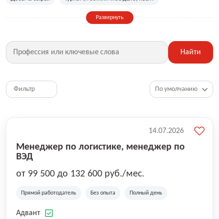
Сельское хозяйство
Дизайн, искусство, ивент
Развернуть
Бухгалтерия, финансы, инвестиции
Рабочие специальности
Фитнес, красота, спорт
Страхование
Найти
Медицина, фармацевтика
Маркетинг, PR, реклама
IT
Рестораны, кафе, общепит
Юриспруденция
HR, управление персоналом
Ритейл, продажи
Фильтр
Топ менеджмент, руководители
14.07.2026
Менеджер по логистике, менеджер по
ВЭД
от 99 500 до 132 600 руб./мес.
Прямой работодатель
Без опыта
Полный день
Адвант