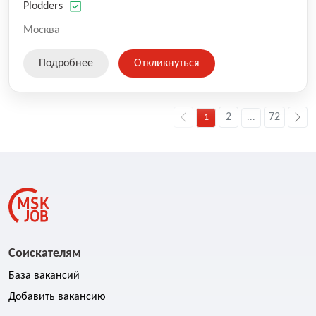
оказываемых услуг.
Plodders
Москва
Подробнее
Откликнуться
2
72
1
...
Соискателям
База вакансий
Добавить вакансию