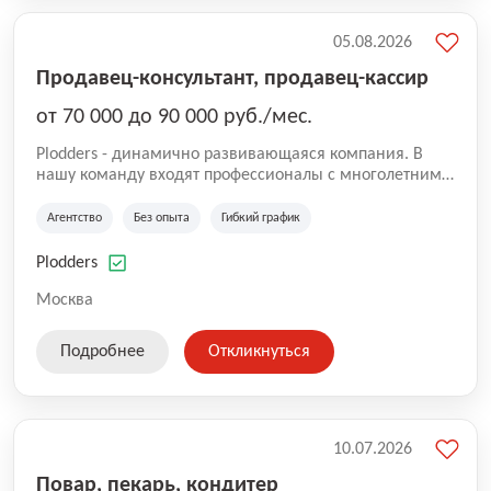
05.08.2026
Продавец-консультант, продавец-кассир
от 70 000 до 90 000 руб./мес.
Plodders - динамично развивающаяся компания. В
нашу команду входят профессионалы с многолетним
опытом коммерческой и операционной деятельности
на рынке аутсорсинга, а накопленный опыт позволяют
Агентство
Без опыта
Гибкий график
нам быть уверенными в надлежащем качестве
оказываемых услуг.
Plodders
Москва
Подробнее
Откликнуться
10.07.2026
Повар, пекарь, кондитер