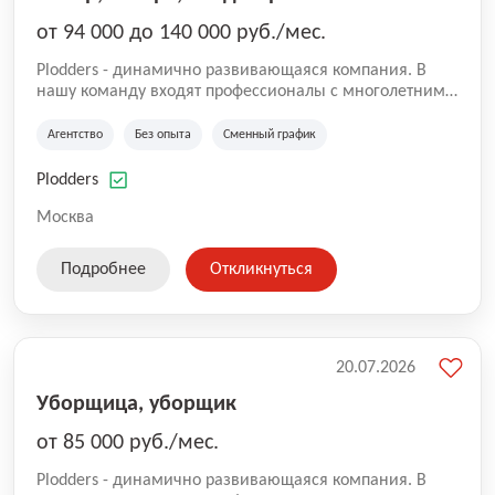
от 94 000 до 140 000 руб./мес.
Plodders - динамично развивающаяся компания. В
нашу команду входят профессионалы с многолетним
опытом коммерческой и операционной деятельности
на рынке аутсорсинга, а накопленный опыт позволяют
Агентство
Без опыта
Сменный график
нам быть уверенными в надлежащем качестве
оказываемых услуг.
Plodders
Москва
Подробнее
Откликнуться
20.07.2026
Уборщица, уборщик
от 85 000 руб./мес.
Plodders - динамично развивающаяся компания. В