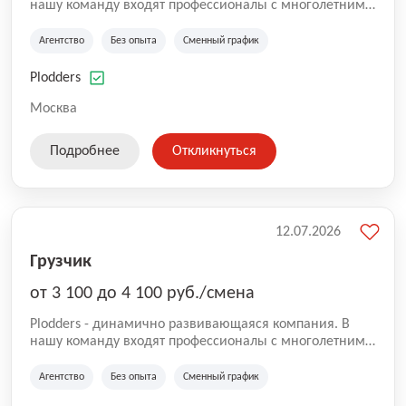
нашу команду входят профессионалы с многолетним
опытом коммерческой и операционной деятельности
на рынке аутсорсинга, а накопленный опыт позволяют
Агентство
Без опыта
Сменный график
нам быть уверенными в надлежащем качестве
оказываемых услуг.
Plodders
Москва
Подробнее
Откликнуться
12.07.2026
Грузчик
от 3 100 до 4 100 руб./смена
Plodders - динамично развивающаяся компания. В
нашу команду входят профессионалы с многолетним
опытом коммерческой и операционной деятельности
на рынке аутсорсинга, а накопленный опыт позволяют
Агентство
Без опыта
Сменный график
нам быть уверенными в надлежащем качестве