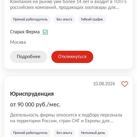
Компания на рынке уже более 14 лет и входит в ТОП-5
российских компаний, продающих зоотовары для
домашних животных. Помимо онлайн-магазина,
компания владеет 5 розничными магазинами, а также
Прямой работодатель
Без опыта
Гибкий график
представлена на всех крупнейших маркетплейсах
России (Wildberries, Ozon, Яндекс. Маркет и
Старая Ферма
СберМегаМаркет). «Старая ферма» специализируется
на глобальной доставке товаров по всей территории
Москва
России и за ее пределами. У компании более 18 000
SKU, премиальные бренды кормов и собственные
Подробнее
Откликнуться
СТМ.
10.08.2026
Юриспруденция
от 90 000 руб./мес.
Деятельность фирмы относится к подбору персонала
на территории России, стран СНГ и Европы для
юридических организаций, рекламе, искусству,
культуре и развлечениям, информационным
Прямой работодатель
Без опыта
Неполный день