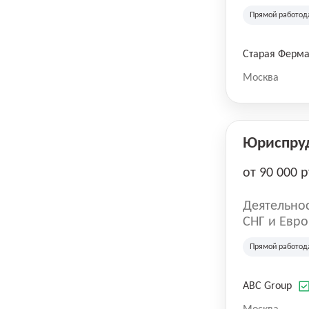
компания в
Прямой работод
крупнейших
СберМегаМ
товаров по
Старая Ферм
SKU, прем
Москва
Юриспру
от 90 000 р
Деятельнос
СНГ и Евро
развлечен
Прямой работод
ABC Group