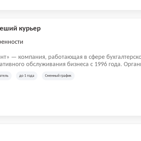
Пеший курьер
ренности
нт» — компания, работающая в сфере бухгалтерск
тивного обслуживания бизнеса с 1996 года. Орган
рована в Санкт-Петербурге и специализируется на 
атель
до 1 года
Сменный график
их лиц и коммерческих организаций.
м