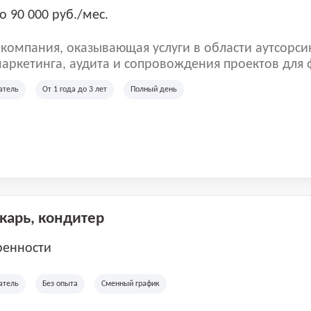
о 90 000 руб./мес.
омпания, оказывающая услуги в области аутсорси
аркетинга, аудита и сопровождения проектов для
ых клиентов. Мы работаем на рынке с 2001 года и
атель
От 1 года до 3 лет
Полный день
рии России, Казахстана и Беларуси, сотрудничая с
отраслей.
екарь, кондитер
ренности
атель
Без опыта
Сменный график