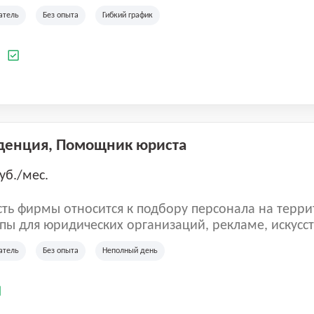
ладеет 5 розничными магазинами, а также предста
атель
Без опыта
Гибкий график
 маркетплейсах России (Wildberries, Ozon, Яндекс
аркет). «Старая ферма» специализируется на глоб
 всей территории России и за ее пределами. У ком
а
иальные бренды кормов и собственные СТМ.
денция, Помощник юриста
уб./мес.
ть фирмы относится к подбору персонала на терри
пы для юридических организаций, рекламе, искусств
иям, информационным технологиям, интернету.
атель
Без опыта
Неполный день