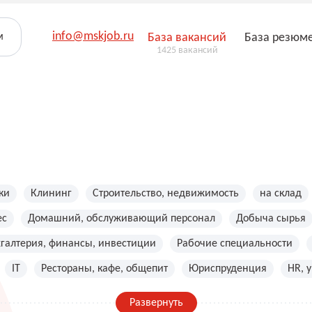
info@mskjob.ru
м
База вакансий
База резюм
1425 вакансий
ки
Клининг
Строительство, недвижимость
на склад
ес
Домашний, обслуживающий персонал
Добыча сырья
хгалтерия, финансы, инвестиции
Рабочие специальности
IT
Рестораны, кафе, общепит
Юриспруденция
HR, 
Развернуть