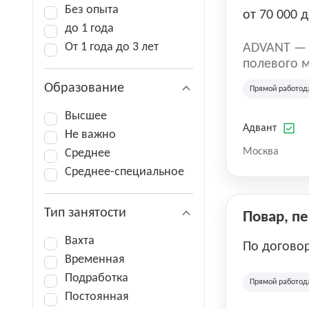
Без опыта
от 70 000 д
до 1 года
От 1 года до 3 лет
ADVANT — к
полевого м
региональн
Образование
Прямой работод
на террито
различных 
Высшее
Адвант
Не важно
Москва
Среднее
Среднее-специальное
Тип занятости
Повар, п
Вахта
По догово
Временная
Подработка
Прямой работод
Постоянная