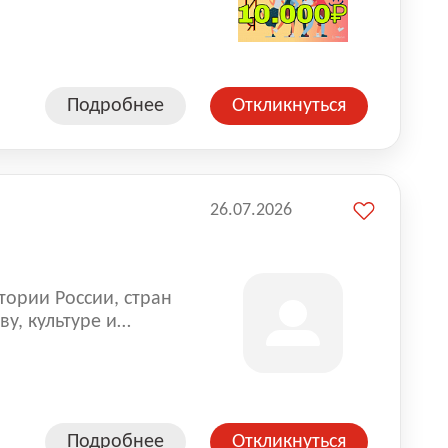
влена на всех
. Маркет и
альной доставке
пании более 18 000
Подробнее
Откликнуться
26.07.2026
тории России, стран
у, культуре и
Подробнее
Откликнуться