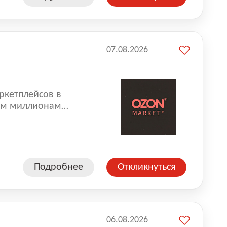
07.08.2026
ркетплейсов в
аем миллионам
одавцам — развивать
улыбкой 😊 Работая у
еской сети, где
а. Ozon
Подробнее
Откликнуться
ддержку
06.08.2026