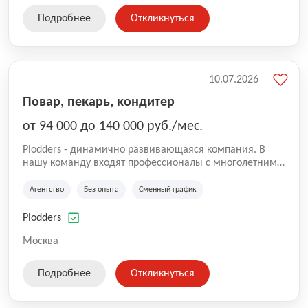
Подробнее
Откликнуться
10.07.2026
Повар, пекарь, кондитер
от 94 000 до 140 000 руб./мес.
Plodders - динамично развивающаяся компания. В
нашу команду входят профессионалы с многолетним
опытом коммерческой и операционной деятельности
на рынке аутсорсинга, а накопленный опыт позволяют
Агентство
Без опыта
Сменный график
нам быть уверенными в надлежащем качестве
оказываемых услуг.
Plodders
Москва
Подробнее
Откликнуться