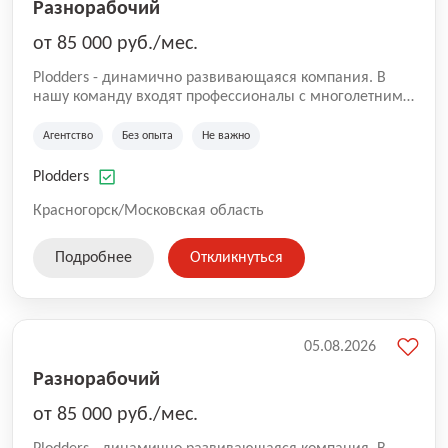
Разнорабочий
от 85 000 руб./мес.
Plodders - динамично развивающаяся компания. В
нашу команду входят профессионалы с многолетним
опытом коммерческой и операционной деятельности
на рынке аутсорсинга, а накопленный опыт позволяют
Агентство
Без опыта
Не важно
нам быть уверенными в надлежащем качестве
оказываемых услуг.
Plodders
Красногорск/Московская область
Подробнее
Откликнуться
05.08.2026
Разнорабочий
от 85 000 руб./мес.