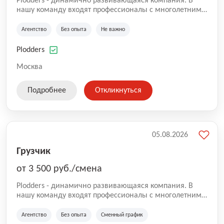
Plodders - динамично развивающаяся компания. В
нашу команду входят профессионалы с многолетним
опытом коммерческой и операционной деятельности
на рынке аутсорсинга, а накопленный опыт позволяют
Агентство
Без опыта
Не важно
нам быть уверенными в надлежащем качестве
оказываемых услуг.
Plodders
Москва
Подробнее
Откликнуться
05.08.2026
Грузчик
от 3 500 руб./смена
Plodders - динамично развивающаяся компания. В
нашу команду входят профессионалы с многолетним
опытом коммерческой и операционной деятельности
на рынке аутсорсинга, а накопленный опыт позволяют
Агентство
Без опыта
Сменный график