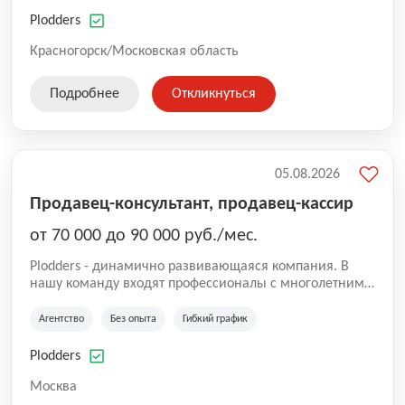
нам быть уверенными в надлежащем качестве
оказываемых услуг.
Plodders
Красногорск/Московская область
Подробнее
Откликнуться
05.08.2026
Продавец-консультант, продавец-кассир
от 70 000 до 90 000 руб./мес.
Plodders - динамично развивающаяся компания. В
нашу команду входят профессионалы с многолетним
опытом коммерческой и операционной деятельности
на рынке аутсорсинга, а накопленный опыт позволяют
Агентство
Без опыта
Гибкий график
нам быть уверенными в надлежащем качестве
оказываемых услуг.
Plodders
Москва