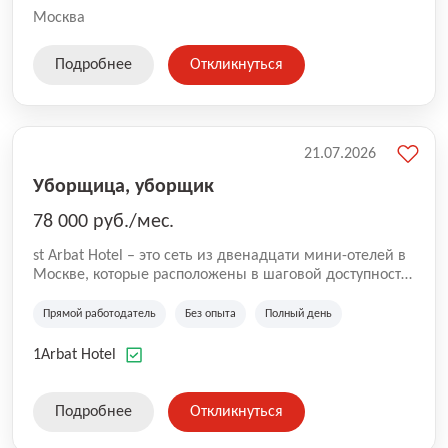
Москва
Подробнее
Откликнуться
21.07.2026
Уборщица, уборщик
78 000 руб./мес.
st Arbat Hotel – это сеть из двенадцати мини-отелей в
Москве, которые расположены в шаговой доступности
от метро Шоссе Энтузиастов, Авиамоторная,
Семеновская, Измайловская, Ботанический сад,
Прямой работодатель
Без опыта
Полный день
Чистые Пруды, Каширская, Таганская и
Академическая, Фрунзенская, Профсоюзная и
1Arbat Hotel
Тушинская. Все отели имеют рейтинг 8+ по оценкам
гостей booking.com
Подробнее
Откликнуться