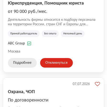
Юриспруденция, Помощник юриста
от 90 000 руб./мес.
Деятельность фирмы относится к подбору персонала
на территории России, стран СНГ и Европы для
юридических организаций, рекламе, искусству,
культуре и развлечениям, информационным
Прямой работодатель
Без опыта
Неполный день
технологиям, интернету.
ABC Group
Москва
Подробнее
Откликнуться
07.07.2026
Охрана, ЧОП
По договоренности