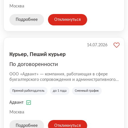
Москва
Подробнее
Откликнуться
14.07.2026
Курьер, Пеший курьер
По договоренности
ООО «Адвант» — компания, работающая в сфере
бухгалтерского сопровождения и административного
обслуживания бизнеса с 1996 года. Организация
зарегистрирована в Санкт-Петербурге и
Прямой работодатель
до 1 года
Сменный график
специализируется на оказании услуг для юридических
лиц и коммерческих организаций.
Адвант
Москва
Подробнее
Откликнуться