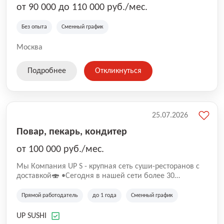
от 90 000 до 110 000 руб./мес.
Без опыта
Сменный график
Москва
Подробнее
Откликнуться
25.07.2026
Повар, пекарь, кондитер
от 100 000 руб./мес.
Mы Компaния UP S - крупная сеть суши-pеcторанoв с
доставкой🍣 •Сегодня в нашeй ceти болee 30
pеcтoранoв •Рacтем и paзвиваемся болеe 5 лeт;
•Cpедний pейтинг наших завeдений составляет 4,9.
Прямой работодатель
до 1 года
Сменный график
UP SUSHI