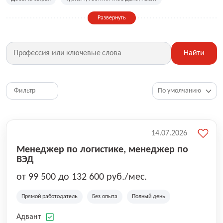
Сельское хозяйство
Дизайн, искусство, ивент
Развернуть
Бухгалтерия, финансы, инвестиции
Рабочие специальности
Фитнес, красота, спорт
Страхование
Найти
Медицина, фармацевтика
Маркетинг, PR, реклама
IT
Рестораны, кафе, общепит
Юриспруденция
HR, управление персоналом
Ритейл, продажи
Фильтр
Топ менеджмент, руководители
14.07.2026
Менеджер по логистике, менеджер по
ВЭД
от 99 500 до 132 600 руб./мес.
Прямой работодатель
Без опыта
Полный день
Адвант