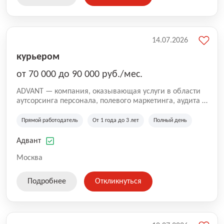
14.07.2026
курьером
от 70 000 до 90 000 руб./мес.
ADVANT — компания, оказывающая услуги в области
аутсорсинга персонала, полевого маркетинга, аудита и
сопровождения проектов для федеральных и
региональных клиентов. Мы работаем на рынке с
Прямой работодатель
От 1 года до 3 лет
Полный день
2001 года и реализуем проекты на территории России,
Казахстана и Беларуси, сотрудничая с компаниями из
Адвант
различных отраслей.
Москва
Подробнее
Откликнуться