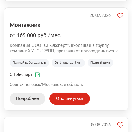
20.07.2026
Монтажник
от 165 000 руб./мес.
Компания ООО "СП-Эксперт", входящая в группу
компаний УНО-ГРУПП, приглашает присоединиться к
нашей команде на производственную площадку! Мы
работаем на рынке с 2005 года и оказываем комплекс
Прямой работодатель
От 1 года до 3 лет
Полный день
услуг по проектированию и строительству капитальных
зданий из гибридных модульных блоков свободной
СП Эксперт
планировки, используя современную технологию
гибридно-модульного строительства.
Солнечногорск/Московская область
Подробнее
Откликнуться
05.08.2026