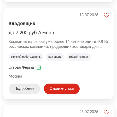
18.07.2026
Кладовщик
до 7 200 руб./смена
Компания на рынке уже более 14 лет и входит в ТОП-5
российских компаний, продающих зоотовары для
домашних животных. Помимо онлайн-магазина,
компания владеет 5 розничными магазинами, а также
Прямой работодатель
Без опыта
Гибкий график
представлена на всех крупнейших маркетплейсах
России (Wildberries, Ozon, Яндекс. Маркет и
Старая Ферма
СберМегаМаркет). «Старая ферма» специализируется
на глобальной доставке товаров по всей территории
Москва
России и за ее пределами. У компании более 18 000
SKU, премиальные бренды кормов и собственные
Подробнее
Откликнуться
СТМ.
26.07.2026